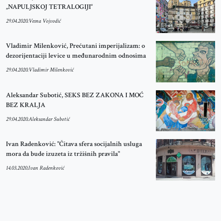
„NAPULJSKOJ TETRALOGIJI“
29.04.2020.
Vesna Vojvodić
Vladimir Milenković, Prećutani imperijalizam: o
dezorijentaciji levice u međunarodnim odnosima
29.04.2020.
Vladimir Milenković
Aleksandar Subotić, SEKS BEZ ZAKONA I MOĆ
BEZ KRALJA
29.04.2020.
Aleksandar Subotić
Ivan Radenković: "Čitava sfera socijalnih usluga
mora da bude izuzeta iz tržišnih pravila"
14.03.2020.
Ivan Radenković