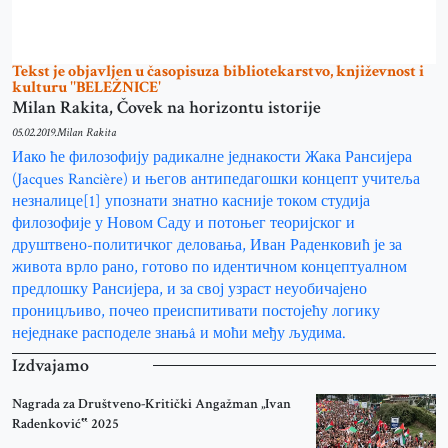
Tekst je objavljen u časopisuza bibliotekarstvo, književnost i
kulturu ''BELEŽNICE'
Milan Rakita, Čovek na horizontu istorije
05.02.2019.
Milan Rakita
Иако ће филозофију радикалне једнакости Жака Рансијера
(Jacques Rancière) и његов антипедагошки концепт учитеља
незналице[1] упознати знатно касније током студија
филозофије у Новом Саду и потоњег теоријског и
друштвено-политичког деловања, Иван Раденковић је за
живота врло рано, готово по идентичном концептуалном
предлошку Рансијера, и за свој узраст неуобичајено
проницљиво, почео преиспитивати постојећу логику
неједнаке расподеле знањâ и моћи међу људима.
Izdvajamo
Nagrada za Društveno-Kritički Angažman „Ivan
Radenković‟ 2025