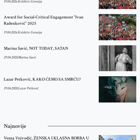
19.04.2026.
Kolektiv Gerusija
Award for Social-Critical Engagement “Ivan
Radenković” 2025
19.04.2026.
Kolektiv Gerusija
Marina Savić, NOT TODAY, SATAN
29.04.2020.
Marina Savić
Lazar Petković, KAKO ĆEMO SA SMRĆU?
29.04.2020.
Lazar Petković
Najnovije
Vesna Vojvodić, ŽENSKA I KLASNA BORBA U