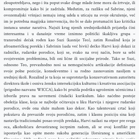
zloupotrebljava, nego i šta poput svake druge mlade žene mora da žrtvuje, ili
kompromituje kako bi je zadržala. Međutim, za razliku od Sabrine, njeni
ovozemaljski vršnjaci nemaju istog udela u uticaju na svoje okruženje, već
im je potrebna magijska intervencija, što bi se dalo protumačiti kao kritička
instanca unutar narativa. Najuži krug njenih srednjoškolskih prijatelja čini
interesantna i u današnje vreme iznimno politički škakljiva grupa –
transrodni dečak rođen kao Suzi (kasnije Teo), zatim Rosalind koja je
afroameričkog porekla i Sabrinin (sada već bivši) dečko Harvi koji dolazi iz
radničke, rudarske porodice, koji se, svako na svoj način, bore sa sebi
svojstvenim problemima, bili oni lične ili socijalne prirode. Tako se Suzi,
odnosno Teo, prevashodno nosi sa nemogućnošću artikulacije definisanja
svoje polne pozicije, konsekventno i sa rodno zasnovanim nasiljem u
srednjoj školi. Rozalind je ta koja se suprotstavlja konzervativnom autoritetu
direktora škole i osniva žensku intersekcijsku kulturnu i kreativnu asocijaciju
(prigodno nazvanu WICCA), kako bi pružila podršku ugroženim učenicima i
izborila prava na savremeni čitalački kurikulum. Iako načelno postoje
obeležja klase, koja se najbolje očitavaju u liku Harvija i njegove rudarske
porodice, ovde ona služe mahom kao dekor. Kao talentovani crtač koji
pokušava da prevaziđe svoju porodičnu, zatim i klasnu poziciju sina koji
nastavlja tradicionalni posao svojih predaka, Harvi nailazi na otpor pre svega
oca, alkoholičara devastiranog iscrpnim radom, ali se ovaj konflikt pre
ispostavlja kao opšte mesto sukoba generacija (forsiranog u američkim