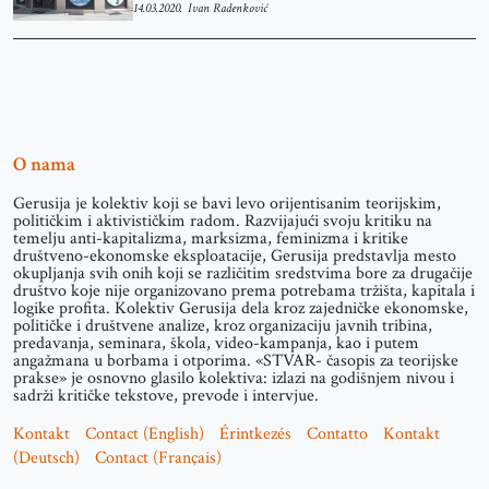
14.03.2020.
Ivan Radenković
O nama
Gerusija je kolektiv koji se bavi levo orijentisanim teorijskim,
političkim i aktivističkim radom. Razvijajući svoju kritiku na
temelju anti-kapitalizma, marksizma, feminizma i kritike
društveno-ekonomske eksploatacije, Gerusija predstavlja mesto
okupljanja svih onih koji se različitim sredstvima bore za drugačije
društvo koje nije organizovano prema potrebama tržišta, kapitala i
logike profita. Kolektiv Gerusija dela kroz zajedničke ekonomske,
političke i društvene analize, kroz organizaciju javnih tribina,
predavanja, seminara, škola, video-kampanja, kao i putem
angažmana u borbama i otporima. «STVAR- časopis za teorijske
prakse» je osnovno glasilo kolektiva: izlazi na godišnjem nivou i
sadrži kritičke tekstove, prevode i intervjue.
Kontakt
Contact (English)
Érintkezés
Contatto
Kontakt
(Deutsch)
Contact (Français)