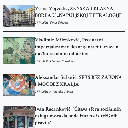
Vesna Vojvodić, ŽENSKA I KLASNA
BORBA U „NAPULJSKOJ TETRALOGIJI“
29.04.2020.
Vesna Vojvodić
Vladimir Milenković, Prećutani
imperijalizam: o dezorijentaciji levice u
međunarodnim odnosima
29.04.2020.
Vladimir Milenković
Aleksandar Subotić, SEKS BEZ ZAKONA
I MOĆ BEZ KRALJA
29.04.2020.
Aleksandar Subotić
Ivan Radenković: "Čitava sfera socijalnih
usluga mora da bude izuzeta iz tržišnih
pravila"