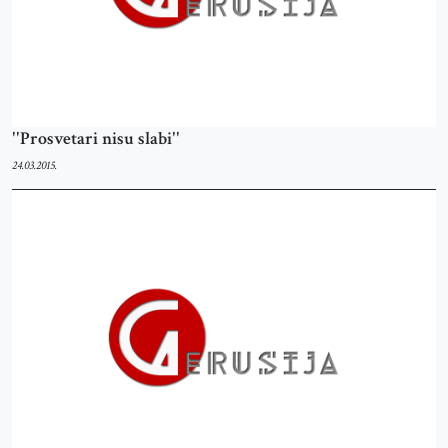
''Prosvetari nisu slabi''
24.03.2015.