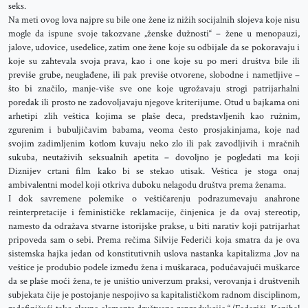
seks.
Na meti ovog lova najpre su bile one žene iz nižih socijalnih slojeva koje nisu
mogle da ispune svoje takozvane „ženske dužnosti“ – žene u menopauzi,
jalove, udovice, usedelice, zatim one žene koje su odbijale da se pokoravaju i
koje su zahtevala svoja prava, kao i one koje su po meri društva bile ili
previše grube, neuglađene, ili pak previše otvorene, slobodne i nametljive –
što bi značilo, manje-više sve one koje ugrožavaju strogi patrijarhalni
poredak ili prosto ne zadovoljavaju njegove kriterijume. Otud u bajkama oni
arhetipi zlih veštica kojima se plaše deca, predstavljenih kao ružnim,
zgurenim i bubuljičavim babama, veoma često prosjakinjama, koje nad
svojim zadimljenim kotlom kuvaju neko zlo ili pak zavodljivih i mračnih
sukuba, neutaživih seksualnih apetita – dovoljno je pogledati ma koji
Diznijev crtani film kako bi se stekao utisak. Veštica je stoga onaj
ambivalentni model koji otkriva duboku nelagodu društva prema ženama.
I dok savremene polemike o veštičarenju podrazumevaju anahrone
reinterpretacije i feminističke reklamacije, činjenica je da ovaj stereotip,
namesto da odražava stvarne istorijske prakse, u biti narativ koji patrijarhat
pripoveda sam o sebi. Prema rečima Silvije Federiči koja smatra da je ova
sistemska hajka jedan od konstitutivnih uslova nastanka kapitalizma „lov na
veštice je produbio podele između žena i muškaraca, podučavajući muškarce
da se plaše moći žena, te je uništio univerzum praksi, verovanja i društvenih
subjekata čije je postojanje nespojivo sa kapitalističkom radnom disciplinom,