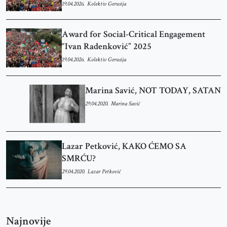
19.04.2026.
Kolektiv Gerusija
Award for Social-Critical Engagement
“Ivan Radenković” 2025
19.04.2026.
Kolektiv Gerusija
Marina Savić, NOT TODAY, SATAN
29.04.2020.
Marina Savić
Lazar Petković, KAKO ĆEMO SA
SMRĆU?
29.04.2020.
Lazar Petković
Najnovije