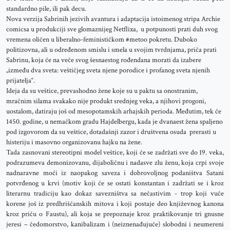
standardno pile, ili pak decu.
Nova verzija Sabrinih jezivih avantura i adaptacija istoimenog stripa Archie
comicsa u produkciji sve glomaznijeg Netflixa, u potpunosti prati duh svog
vremena oličen u liberalno-feminističkom #metoo pokretu. Duboko
politizovna, ali u određenom smislu i smela u svojim tvrdnjama, priča prati
Sabrinu, koja će na veče svog šesnaestog rođendana morati da izabere
„između dva sveta: veštičjeg sveta njene porodice i profanog sveta njenih
prijatelja“.
Ideja da su veštice, prevashodno žene koje su u paktu sa onostranim,
mračnim silama svakako nije produkt srednjeg veka, a njihovi progoni,
uostalom, datiraju još od mesopotamskih arhajskih perioda. Međutim, tek će
1450. godine, u nemačkom gradu Hajdelbergu, kada je dvanaest žena spaljeno
pod izgovorom da su veštice, dotadašnji zazor i društvena osuda prerasti u
histeriju i masovno organizovanu hajku na žene.
Tada zasnovani stereotipni model veštice, koji će se zadržati sve do 19. veka,
podrazumeva demonizovanu, dijaboličnu i nadasve zlu ženu, koja crpi svoje
nadnaravne moći iz naopakog saveza i dobrovoljnog podaništva Satani
potvrđenog u krvi (motiv koji će se ostati konstantan i zadržati se i kroz
literarnu tradiciju kao dokaz savezništva sa nečastivim - trop koji vuče
korene još iz predhrišćanskih mitova i koji postaje deo književnog kanona
kroz priču o Faustu), ali koja se prepoznaje kroz praktikovanje tri gnusne
jeresi – čedomorstvo, kanibalizam i (neiznenađujuće) slobodni i neumereni