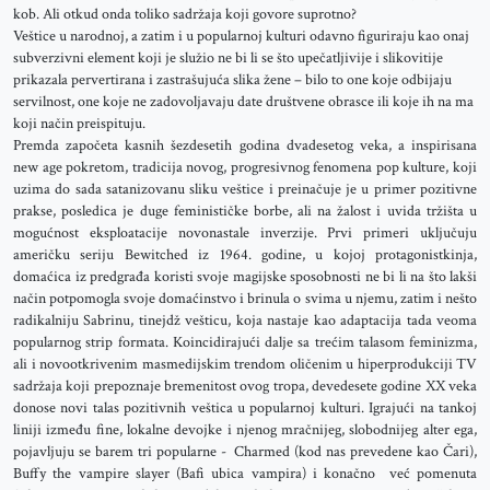
kob. Ali otkud onda toliko sadržaja koji govore suprotno?
Veštice u narodnoj, a zatim i u popularnoj kulturi odavno figuriraju kao onaj
subverzivni element koji je služio ne bi li se što upečatljivije i slikovitije
prikazala pervertirana i zastrašujuća slika žene – bilo to one koje odbijaju
servilnost, one koje ne zadovoljavaju date društvene obrasce ili koje ih na ma
koji način preispituju.
Premda započeta kasnih šezdesetih godina dvadesetog veka, a inspirisana
new age pokretom, tradicija novog, progresivnog fenomena pop kulture, koji
uzima do sada satanizovanu sliku veštice i preinačuje je u primer pozitivne
prakse, posledica je duge feminističke borbe, ali na žalost i uvida tržišta u
mogućnost eksploatacije novonastale inverzije. Prvi primeri uključuju
američku seriju Bewitched iz 1964. godine, u kojoj protagonistkinja,
domaćica iz predgrađa koristi svoje magijske sposobnosti ne bi li na što lakši
način potpomogla svoje domaćinstvo i brinula o svima u njemu, zatim i nešto
radikalniju Sabrinu, tinejdž vešticu, koja nastaje kao adaptacija tada veoma
popularnog strip formata. Koincidirajući dalje sa trećim talasom feminizma,
ali i novootkrivenim masmedijskim trendom oličenim u hiperprodukciji TV
sadržaja koji prepoznaje bremenitost ovog tropa, devedesete godine XX veka
donose novi talas pozitivnih veštica u popularnoj kulturi. Igrajući na tankoj
liniji između fine, lokalne devojke i njenog mračnijeg, slobodnijeg alter ega,
pojavljuju se barem tri popularne - Charmed (kod nas prevedene kao Čari),
Buffy the vampire slayer (Bafi ubica vampira) i konačno već pomenuta