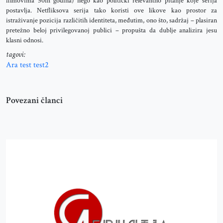
filmovima 50ih godina) nego kao politički relevantno pitanje koje serija
postavlja. Netfliksova serija tako koristi ove likove kao prostor za
istraživanje pozicija različitih identiteta, međutim, ono što, sadržaj – plasiran
pretežno beloj privilegovanoj publici – propušta da dublje analizira jesu
klasni odnosi.
tagovi:
Ara
test
test2
Povezani članci