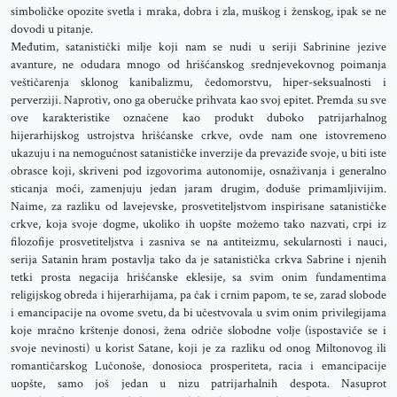
simboličke opozite svetla i mraka, dobra i zla, muškog i ženskog, ipak se ne
dovodi u pitanje.
Međutim, satanistički milje koji nam se nudi u seriji Sabrinine jezive
avanture, ne odudara mnogo od hrišćanskog srednjevekovnog poimanja
veštičarenja sklonog kanibalizmu, čedomorstvu, hiper-seksualnosti i
perverziji. Naprotiv, ono ga oberučke prihvata kao svoj epitet. Premda su sve
ove karakteristike označene kao produkt duboko patrijarhalnog
hijerarhijskog ustrojstva hrišćanske crkve, ovde nam one istovremeno
ukazuju i na nemogućnost satanističke inverzije da prevaziđe svoje, u biti iste
obrasce koji, skriveni pod izgovorima autonomije, osnaživanja i generalno
sticanja moći, zamenjuju jedan jaram drugim, doduše primamljivijim.
Naime, za razliku od lavejevske, prosvetiteljstvom inspirisane satanističke
crkve, koja svoje dogme, ukoliko ih uopšte možemo tako nazvati, crpi iz
filozofije prosvetiteljstva i zasniva se na antiteizmu, sekularnosti i nauci,
serija Satanin hram postavlja tako da je satanistička crkva Sabrine i njenih
tetki prosta negacija hrišćanske eklesije, sa svim onim fundamentima
religijskog obreda i hijerarhijama, pa čak i crnim papom, te se, zarad slobode
i emancipacije na ovome svetu, da bi učestvovala u svim onim privilegijama
koje mračno krštenje donosi, žena odriče slobodne volje (ispostaviće se i
svoje nevinosti) u korist Satane, koji je za razliku od onog Miltonovog ili
romantičarskog Lučonoše, donosioca prosperiteta, racia i emancipacije
uopšte, samo još jedan u nizu patrijarhalnih despota. Nasuprot