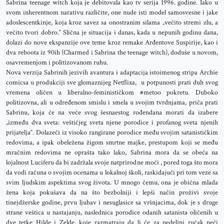
Sabrina teenage witch koja je debitovala kao tv serija 1996. godine. Iako u
svom inherentnom narativu različite, one nude isti model samosvesne i jake
adoslescentkinje, koja kroz savez sa onostranim silama „večito stremi zlu, a
večito tvori dobro.“ Slična je situacija i danas, kada u nepunih godinu dana,
dolazi do nove ekspanzije ove teme kroz remake Arđentove Suspirije, kao i
dva reboota iz 90ih (Charmed i Sabrina the teenage witch), doduše u novom,
osavremenjom i politizovanom ruhu.
Nova verzija Sabrinih jezivih avantura i adaptacija istoimenog stripa Archie
comicsa u produkciji sve glomaznijeg Netflixa, u potpunosti prati duh svog
vremena oličen u liberalno-feminističkom #metoo pokretu. Duboko
politizovna, ali u određenom smislu i smela u svojim tvrdnjama, priča prati
Sabrinu, koja će na veče svog šesnaestog rođendana morati da izabere
„između dva sveta: veštičjeg sveta njene porodice i profanog sveta njenih
prijatelja“. Dolazeći iz visoko rangirane porodice među svojim satanističkim
redovima, a ipak obeležena žigom smrtne majke, prestupom koji se među
mračnim redovima ne oprašta tako lako, Sabrina mora da se obeća na
lojalnost Luciferu da bi zadržala svoje natprirodne moći , pored toga što mora
da vodi računa o svojim ocenama u lokalnoj školi, raskidajući pri tom veze sa
svim ljudskim aspektima svog života. U mnogo čemu, ona je obična mlada
žena koja pokušava da na što bezbolniji i lepši način proživi svoje
tinejdžerske godine, prvu ljubav i nesuglasice sa vršnjacima, dok je s druge
strane veštica u nastajanju, naslednica porodice odanih satanista oličenih u
dve tetke Hilde i Zelde, koje razmatraju da li će za nedeljni ručak peći