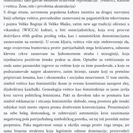
redefinišući tako glavne elemente društvene reprodukcije.“ (Federiči, Kanibal
i veštica. Žene, telo i prvobitna akumulacija)
S druge strane, savremena popularna kultura insistira na drugoj razvojnoj
liniji arhetipa veštice, prevashodno zasnovanoj na paganističkim tekovinama
i pojmu Velike Boginje ili Velike Majke, zatim new age tradiciji oličenoj u
vikanskoj (WICCA) kulturi, u biti esencijalističkoj, koja svoj procvat
doživljava 60ih godina prošlog veka, kao i satanističkim denominacijama
zasnovanim na ezoteriji. U ovom ključu, veštica više nije otelotvorenje zla,
nego svojevrsna buntovnica protiv patrijarhalnih stega hrišćanstva, odnosno
kleveta crkve zasnovane na ljubomornom strahu i mizoginiji, koja
izjednačava pozitivne ženske prakse sa zlom. Optužbe za veštičaranje su
onda samo paranoidni izgovor za veštine koje su žene posedovale, a koje su
podrazumevale najpre akušerstvo, zatim lečenje, zanate koji su pretežno
pripisivani ženama, kao i ekonomsku i socijalnu nezavisnost. U tom smislu,
simbol veštice kao feminističke ikone je svesno konstituisan nasuprot zloj,
dijaboličnoj kanibalki. Genealogija veštice kao feministkinje se jasno javlja
kroz razvoj političkog feminizma. Pakt sa đavolom tako se posmatra kao
simbol reklamacije i sticanja feminističke slobode, onog prostora gde ženski
subjekat traži mesto otpora prema društvenim konvencijama. Preuzimajući
na sebe beleg demonskog, te zahtevajući autonomiju kroz zauzimanje
negativnog pola patrijarhalnog simboličkog poretka, on taj isti poredak nužno
perpetuira. Puka negativnost ostaje u okrilju onoga protiv čega istupa, jer
sama binarna struktura koja legitimiše odnose dominacije, proizvodeći