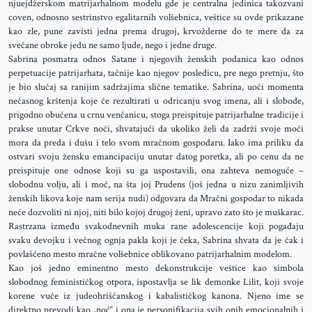
njuejdžerskom matrijarhalnom modelu gde je centralna jedinica takozvani
coven, odnosno sestrinstvo egalitarnih volšebnica, veštice su ovde prikazane
kao zle, pune zavisti jedna prema drugoj, krvožderne do te mere da za
svečane obroke jedu ne samo ljude, nego i jedne druge.
Sabrina posmatra odnos Satane i njegovih ženskih podanica kao odnos
perpetuacije patrijarhata, tačnije kao njegov posledicu, pre nego pretnju, što
je bio slučaj sa ranijim sadržajima slične tematike. Sabrina, uoči momenta
nečasnog krštenja koje će rezultirati u odricanju svog imena, ali i slobode,
prigodno obučena u crnu venčanicu, stoga preispituje patrijarhalne tradicije i
prakse unutar Crkve noći, shvatajući da ukoliko želi da zadrži svoje moći
mora da preda i dušu i telo svom mračnom gospodaru. Iako ima priliku da
ostvari svoju žensku emancipaciju unutar datog poretka, ali po cenu da ne
preispituje one odnose koji su ga uspostavili, ona zahteva nemoguće –
slobodnu volju, ali i moć, na šta joj Prudens (još jedna u nizu zanimljivih
ženskih likova koje nam serija nudi) odgovara da Mračni gospodar to nikada
neće dozvoliti ni njoj, niti bilo kojoj drugoj ženi, upravo zato što je muškarac.
Rastrzana između svakodnevnih muka rane adolescencije koji pogađaju
svaku devojku i večnog ognja pakla koji je čeka, Sabrina shvata da je čak i
povlašćeno mesto mračne volšebnice oblikovano patrijarhalnim modelom.
Kao još jedno eminentno mesto dekonstrukcije veštice kao simbola
slobodnog feminističkog otpora, ispostavlja se lik demonke Lilit, koji svoje
korene vuče iz judeohrišćanskog i kabalističkog kanona. Njeno ime se
direktno prevodi kao „noć“ i ona je personifikacija svih onih emocionalnih i