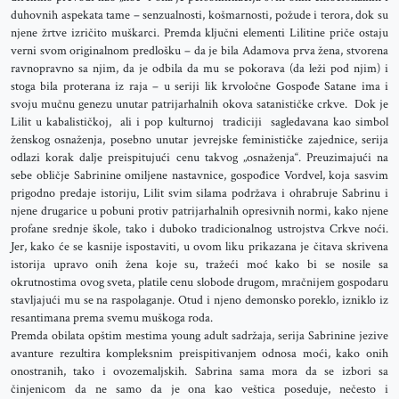
duhovnih aspekata tame – senzualnosti, košmarnosti, požude i terora, dok su
njene žrtve izričito muškarci. Premda ključni elementi Lilitine priče ostaju
verni svom originalnom predlošku – da je bila Adamova prva žena, stvorena
ravnopravno sa njim, da je odbila da mu se pokorava (da leži pod njim) i
stoga bila proterana iz raja – u seriji lik krvoločne Gospođe Satane ima i
svoju mučnu genezu unutar patrijarhalnih okova satanističke crkve. Dok je
Lilit u kabalističkoj, ali i pop kulturnoj tradiciji sagledavana kao simbol
ženskog osnaženja, posebno unutar jevrejske feminističke zajednice, serija
odlazi korak dalje preispitujući cenu takvog „osnaženja“. Preuzimajući na
sebe obličje Sabrinine omiljene nastavnice, gospođice Vordvel, koja sasvim
prigodno predaje istoriju, Lilit svim silama podržava i ohrabruje Sabrinu i
njene drugarice u pobuni protiv patrijarhalnih opresivnih normi, kako njene
profane srednje škole, tako i duboko tradicionalnog ustrojstva Crkve noći.
Jer, kako će se kasnije ispostaviti, u ovom liku prikazana je čitava skrivena
istorija upravo onih žena koje su, tražeći moć kako bi se nosile sa
okrutnostima ovog sveta, platile cenu slobode drugom, mračnijem gospodaru
stavljajući mu se na raspolaganje. Otud i njeno demonsko poreklo, izniklo iz
resantimana prema svemu muškoga roda.
Premda obilata opštim mestima young adult sadržaja, serija Sabrinine jezive
avanture rezultira kompleksnim preispitivanjem odnosa moći, kako onih
onostranih, tako i ovozemaljskih. Sabrina sama mora da se izbori sa
činjenicom da ne samo da je ona kao veštica poseduje, nečesto i