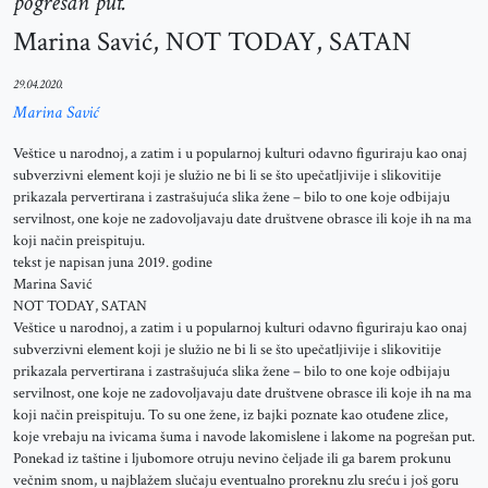
pogrešan put.
Marina Savić, NOT TODAY, SATAN
29.04.2020.
Marina Savić
Veštice u narodnoj, a zatim i u popularnoj kulturi odavno figuriraju kao onaj
subverzivni element koji je služio ne bi li se što upečatljivije i slikovitije
prikazala pervertirana i zastrašujuća slika žene – bilo to one koje odbijaju
servilnost, one koje ne zadovoljavaju date društvene obrasce ili koje ih na ma
koji način preispituju.
tekst je napisan juna 2019. godine
Marina Savić
NOT TODAY, SATAN
Veštice u narodnoj, a zatim i u popularnoj kulturi odavno figuriraju kao onaj
subverzivni element koji je služio ne bi li se što upečatljivije i slikovitije
prikazala pervertirana i zastrašujuća slika žene – bilo to one koje odbijaju
servilnost, one koje ne zadovoljavaju date društvene obrasce ili koje ih na ma
koji način preispituju. To su one žene, iz bajki poznate kao otuđene zlice,
koje vrebaju na ivicama šuma i navode lakomislene i lakome na pogrešan put.
Ponekad iz taštine i ljubomore otruju nevino čeljade ili ga barem prokunu
večnim snom, u najblažem slučaju eventualno proreknu zlu sreću i još goru