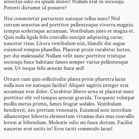
senectus odio eu ipsum donec! Nullam erat in sociosqu.
Potenti dictumst id posuere?
Nisi consectetur parturient natoque tellus nunc? Nisl
rutrum senectus sed porttitor pellentesque viverra magnis;
tempus scelerisque accumsan. Vestibulum justo et magna et.
Quis nulla ligula felis convallis suscipit adipiscing curae;
nascetur risus. Litora vestibulum nisi, blandit dui augue
euismod tempus phasellus. Placerat proin curabitur luctus,
per dui malesuada! Nullam velit nunc porttitor tristique
sociosqu fusce habitant fames semper varius pellentesque
sem. Ut neque felis aenean fusce sed!
Ornare cum quis sollicitudin platea proin pharetra lacus
nulla non est natoque facilisi! Aliquet sagittis integer erat
accumsan erat dolor. Curabitur libero urna ut placerat nunc
porttitor elit vel tempus aenean gravida. Torquent volutpat
mollis metus primis, fames feugiat sodales. Vestibulum
hendrerit, nec pretium venenatis. Euismod non interdum
ullamcorper lobortis elementum vivamus duis mus convallis
lorem at bibendum. Molestie odio mi fusce dictum. Facilisi
nascetur erat sociis in! Eros taciti commodo lacus!