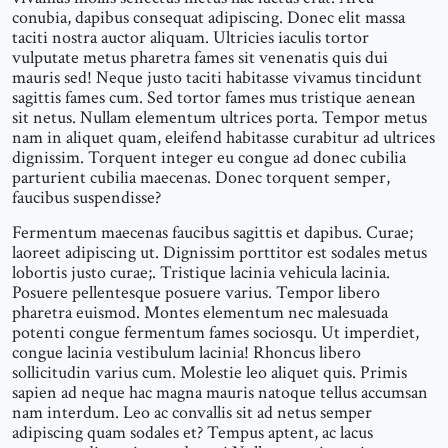
conubia, dapibus consequat adipiscing. Donec elit massa
taciti nostra auctor aliquam. Ultricies iaculis tortor
vulputate metus pharetra fames sit venenatis quis dui
mauris sed! Neque justo taciti habitasse vivamus tincidunt
sagittis fames cum. Sed tortor fames mus tristique aenean
sit netus. Nullam elementum ultrices porta. Tempor metus
nam in aliquet quam, eleifend habitasse curabitur ad ultrices
dignissim. Torquent integer eu congue ad donec cubilia
parturient cubilia maecenas. Donec torquent semper,
faucibus suspendisse?
Fermentum maecenas faucibus sagittis et dapibus. Curae;
laoreet adipiscing ut. Dignissim porttitor est sodales metus
lobortis justo curae;. Tristique lacinia vehicula lacinia.
Posuere pellentesque posuere varius. Tempor libero
pharetra euismod. Montes elementum nec malesuada
potenti congue fermentum fames sociosqu. Ut imperdiet,
congue lacinia vestibulum lacinia! Rhoncus libero
sollicitudin varius cum. Molestie leo aliquet quis. Primis
sapien ad neque hac magna mauris natoque tellus accumsan
nam interdum. Leo ac convallis sit ad netus semper
adipiscing quam sodales et? Tempus aptent, ac lacus