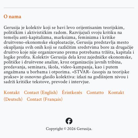
O nama
Gerusija je kolektiv koji se bavi levo orijentisanim teorijskim,
političkim i aktivističkim radom. Razvijajući svoju kritiku na
temelju anti-kapitalizma, marksizma, feminizma i kritike
društveno-ekonomske eksploatacije, Gerusija predstavlja mesto
okupljanja svih onih koji se različitim sredstvima bore za drugačije
društvo koje nije organizovano prema potrebama tržišta, kapitala i
logike profita. Kolektiv Gerusija dela kroz zajedničke ekonomske,
političke i društvene analize, kroz organizaciju javnih tribina,
predavanja, seminara, škola, video-kampanja, kao i putem
angažmana u borbama i otporima. «STVAR- časopis za teorijske
prakse» je osnovno glasilo kolektiva: izlazi na godišnjem nivou i
sadrži kritičke tekstove, prevode i intervjue.
Kontakt
Contact (English)
Érintkezés
Contatto
Kontakt
(Deutsch)
Contact (Français)
Copyright © 2026 Gerusija.