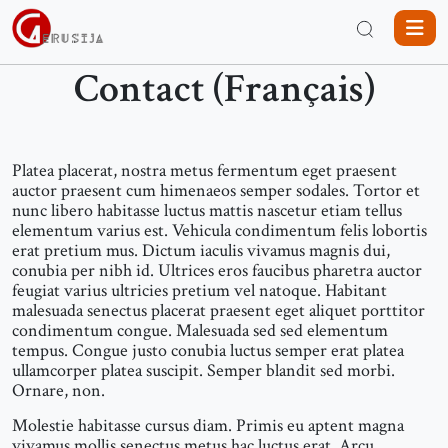
Contact (Français)
Platea placerat, nostra metus fermentum eget praesent
auctor praesent cum himenaeos semper sodales. Tortor et
nunc libero habitasse luctus mattis nascetur etiam tellus
elementum varius est. Vehicula condimentum felis lobortis
erat pretium mus. Dictum iaculis vivamus magnis dui,
conubia per nibh id. Ultrices eros faucibus pharetra auctor
feugiat varius ultricies pretium vel natoque. Habitant
malesuada senectus placerat praesent eget aliquet porttitor
condimentum congue. Malesuada sed sed elementum
tempus. Congue justo conubia luctus semper erat platea
ullamcorper platea suscipit. Semper blandit sed morbi.
Ornare, non.
Molestie habitasse cursus diam. Primis eu aptent magna
vivamus mollis senectus metus hac luctus erat. Arcu