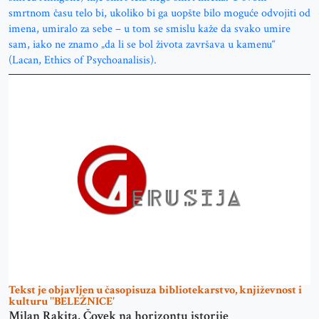
smrtnom času telo bi, ukoliko bi ga uopšte bilo moguće odvojiti od
imena, umiralo za sebe – u tom se smislu kaže da svako umire
sam, iako ne znamo „da li se bol života završava u kamenu“
(Lacan, Ethics of Psychoanalisis).
Tekst je objavljen u časopisuza bibliotekarstvo, književnost i
kulturu ''BELEŽNICE'
Milan Rakita, Čovek na horizontu istorije