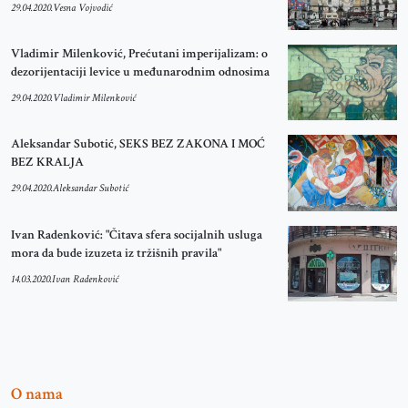
29.04.2020.
Vesna Vojvodić
Vladimir Milenković, Prećutani imperijalizam: o
dezorijentaciji levice u međunarodnim odnosima
29.04.2020.
Vladimir Milenković
Aleksandar Subotić, SEKS BEZ ZAKONA I MOĆ
BEZ KRALJA
29.04.2020.
Aleksandar Subotić
Ivan Radenković: "Čitava sfera socijalnih usluga
mora da bude izuzeta iz tržišnih pravila"
14.03.2020.
Ivan Radenković
O nama