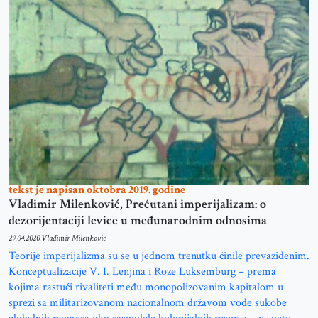
tekst je napisan oktobra 2019. godine
Vladimir Milenković, Prećutani imperijalizam: o
dezorijentaciji levice u međunarodnim odnosima
29.04.2020.
Vladimir Milenković
Teorije imperijalizma su se u jednom trenutku činile prevaziđenim.
Konceptualizacije V. I. Lenjina i Roze Luksemburg – prema
kojima rastući rivaliteti među monopolizovanim kapitalom u
sprezi sa militarizovanom nacionalnom državom vode sukobe