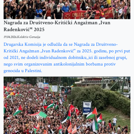
Nagrada za Društveno-Kritički Angažman „Ivan
Radenković‟ 2025
19.04.2026.
Kolektiv Gerusija
Drugarska Komisija je odlučila da se Nagrada za Društveno-
Kritički Angažman „Ivan Radenković‟ za 2025. godinu, po prvi put
od 2021, ne dodeli individualnom dobitniku_ici ili zasebnoj grupi,
nego svim organizovanim antikolonijalnim borbama protiv
genocida u Palestini.