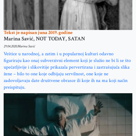
Tekst je napisan juna 2019. godine
Marina Savić, NOT TODAY, SATAN
29.04.2020.
Marina Savić
Veštice u narodnoj, a zatim i u popularnoj kulturi odavno
figuriraju kao onaj subverzivni element koji je služio ne bi li se što
upečatljivije i slikovitije prikazala pervertirana i zastrašujuća slika
žene – bilo to one koje odbijaju servilnost, one koje ne
zadovoljavaju date društvene obrasce ili koje ih na ma koji način
preispituju.