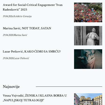
Award for Social-Critical Engagement “Ivan
Radenković” 2025
19.04.2026.
Kolektiv Gerusija
Marina Savić, NOT TODAY, SATAN
29.04.2020.
Marina Savić
Lazar Petković, KAKO ĆEMO SA SMRĆU?
29.04.2020.
Lazar Petković
Najnovije
Vesna Vojvodić, ŽENSKA I KLASNA BORBA U
„NAPULJSKOJ TETRALOGIJI“