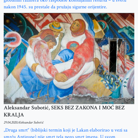
globalnih razmera oko raspodele kolonijalnih resursa – u svetu
nakon 1945. su prestale da pružaju sigurne orijentire.
Aleksandar Subotić, SEKS BEZ ZAKONA I MOĆ BEZ
KRALJA
29.04.2020.
Aleksandar Subotić
„Druga smrt“ (biblijski termin koji je Lakan elaborirao u vezi sa
smrću Antigone) nije smrt tela nego smrt imena. U svom