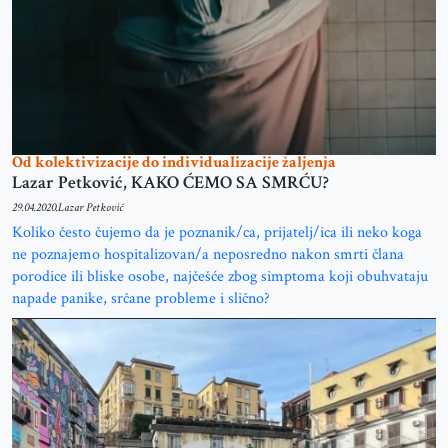
Od kolektivizacije do individualizacije žaljenja
Lazar Petković, KAKO ĆEMO SA SMRĆU?
29.04.2020.
Lazar Petković
Koliko često čujemo da je poznanik/ca, prijatelj/ica ili neko koga
ne poznajemo hospitalizovan/a neposredno nakon smrti člana
porodice ili bliske osobe, najčešće zbog simptoma koji obuhvataju
napade panike, srčane probleme i slično?