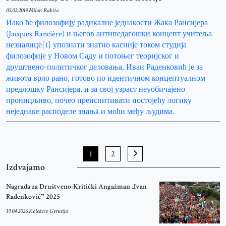
05.02.2019.
Milan Rakita
Иако ће филозофију радикалне једнакости Жака Рансијера
(Jacques Rancière) и његов антипедагошки концепт учитеља
незналице[1] упознати знатно касније током студија
филозофије у Новом Саду и потоњег теоријског и
друштвено-политичког деловања, Иван Раденковић је за
живота врло рано, готово по идентичном концептуалном
предлошку Рансијера, и за свој узраст неуобичајено
проницљиво, почео преиспитивати постојећу логику
неједнаке расподеле знањâ и моћи међу људима.
1
2
Izdvajamo
Nagrada za Društveno-Kritički Angažman „Ivan
Radenković‟ 2025
19.04.2026.
Kolektiv Gerusija