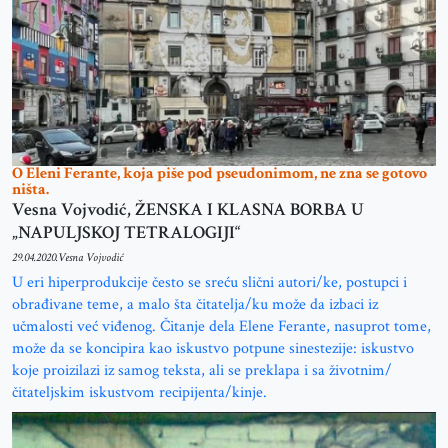
O Eleni Ferante, koja piše pod pseudonimom, ne zna se gotovo
ništa.
Vesna Vojvodić, ŽENSKA I KLASNA BORBA U
„NAPULJSKOJ TETRALOGIJI“
29.04.2020.
Vesna Vojvodić
U eri hiperprodukcije često se sreću slični autori/ke, postupci i
obrađivane teme, a malo šta čitatelja/ku može da izbaci iz
učmalosti već viđenog. Čitanje dela Elene Ferante, nasuprot tome,
može da se koncipira kao iskustvo potpune sinestezije: iskustvo
koje proizilazi iz samog teksta, ali se preklapa i sa životnim/
čitateljskim iskustvom recipijenta/kinje.