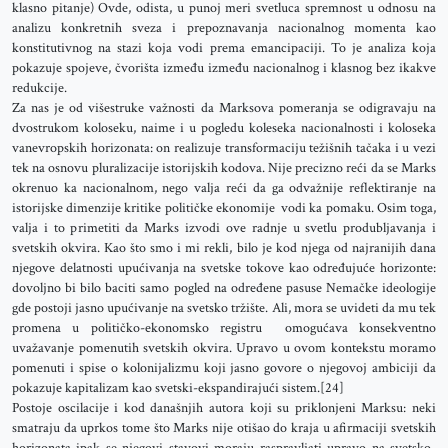
klasno pitanje) Ovde, odista, u punoj meri svetluca spremnost u odnosu na
analizu konkretnih sveza i prepoznavanja nacionalnog momenta kao
konstitutivnog na stazi koja vodi prema emancipaciji. To je analiza koja
pokazuje spojeve, čvorišta između između nacionalnog i klasnog bez ikakve
redukcije.
Za nas je od višestruke važnosti da Marksova pomeranja se odigravaju na
dvostrukom koloseku, naime i u pogledu koleseka nacionalnosti i koloseka
vanevropskih horizonata: on realizuje transformaciju težišnih tačaka i u vezi
tek na osnovu pluralizacije istorijskih kodova. Nije precizno reći da se Marks
okrenuo ka nacionalnom, nego valja reći da ga odvažnije reflektiranje na
istorijske dimenzije kritike političke ekonomije vodi ka pomaku. Osim toga,
valja i to primetiti da Marks izvodi ove radnje u svetlu produbljavanja i
svetskih okvira. Kao što smo i mi rekli, bilo je kod njega od najranijih dana
njegove delatnosti upućivanja na svetske tokove kao određujuće horizonte:
dovoljno bi bilo baciti samo pogled na određene pasuse Nemačke ideologije
gde postoji jasno upućivanje na svetsko tržište. Ali, mora se uvideti da mu tek
promena u političko-ekonomsko registru omogućava konsekventno
uvažavanje pomenutih svetskih okvira. Upravo u ovom kontekstu moramo
pomenuti i spise o kolonijalizmu koji jasno govore o njegovoj ambiciji da
pokazuje kapitalizam kao svetski-ekspandirajući sistem.[24]
Postoje oscilacije i kod današnjih autora koji su priklonjeni Marksu: neki
smatraju da uprkos tome što Marks nije otišao do kraja u afirmaciji svetskih