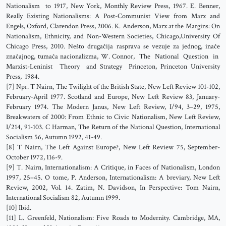
Nationalism to 1917, New York, Monthly Review Press, 1967. E. Benner,
Really Existing Nationalisms: A Post-Communist View from Marx and
Engels, Oxford, Clarendon Press, 2006. K. Anderson, Marx at the Margins: On
Nationalism, Ethnicity, and Non-Western Societies, Chicago,University Of
Chicago Press, 2010. Nešto drugačija rasprava se vezuje za jednog, inače
značajnog, tumača nacionalizma, W. Connor, The National Question in
Marxist-Leninist Theory and Strategy Princeton, Princeton University
Press, 1984.
[7] Npr. T Nairn, The Twilight of the British State, New Left Review 101-102,
February-April 1977. Scotland and Europe, New Left Review 83, January-
February 1974. The Modern Janus, New Left Review, I/94, 3–29, 1975,
Breakwaters of 2000: From Ethnic to Civic Nationalism, New Left Review,
I/214, 91-103. C Harman, The Return of the National Question, International
Socialism 56, Autumn 1992, 41-49.
[8] T Nairn, The Left Against Europe?, New Left Review 75, September-
October 1972, 116-9.
[9] T. Nairn, Internationalism: A Critique, in Faces of Nationalism, London
1997, 25–45. O tome, P. Anderson, Internationalism: A breviary, New Left
Review, 2002, Vol. 14. Zatim, N. Davidson, In Perspective: Tom Nairn,
International Socialism 82, Autumn 1999.
[10] Ibid.
[11] L. Greenfeld, Nationalism: Five Roads to Modernity. Cambridge, MA,