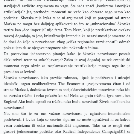
svakom nacionalnom oslobođenju mora da reflektuje kondicionalno,
stavljajući različite argumenta na vagu. Šta sada znači „konkretna istorijska
artikulacija“? Jer, prethodni momenti ne važe kao obrazac nego samo kao
podsticaj. Škotska nije Irska te se ni argumenti koji su potegnuti od strane
Marksa ne mogu bez daljnjeg aplikovati: to što se „subnacionalna“ Škotska
tretira kao „deo imperije“ nije farsa. Tom Nern, koji je predskazivao ovakav
razvoj događaja, to jest, kristalizaciju intencije ka nezavisnosti je smatrao da
će doći do želje o nezavisnosti zbog „viška regionalne razvijenosti“: odmah
pokazujem da se njegove prognoze nisu pokazale tačnima.
Da postavimo jednostavno pitanje: kako je škotska nezavisnost postala
diskurzivni teren za sukobljavanje? Zašto je ovaj događaj ne tek empirijski
momenat nego okvir za rasplamsavanje reartikulacije mnogo toga što je
presudno za levicu?
Škotsku nezavisnost, iako previše robusno, ipak je podržavao i uticajni
ideološki organ neoliberalizma The Economist (svojevremeno čitan i od
strane Marksa), doduše sa izvesnim socijaldarvinističkim tonovima: neka idu
na svetsko tržište i neka pokažu ko su! Neka zaigraju tržišnu igru sami, bez
Engleza! Ako budu opstali na tržištu neka budu nezavisni! Živela neoliberalna
nezavisnost!
No, ono što je za nas važno: nezavisnost je agitativno-intencionalno
podržavala i levica koja se sasvim sigurno ne može optuživati ni za kakvu
vrstu etnicizma ili usko nacionalistički angažman. Tako su se mogli čuti
glasovi jednoznačne podrške oko Radical Independence Campaign[31] sa