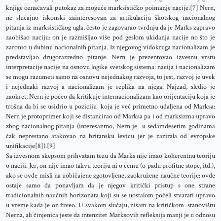
knjige označavali putokaz za moguće marksističko poimanje nacije.[7] Nern,
ne slučajno iskonski zainteresovan za artikulaciju škotskog nacionalnog
pitanja iz marksističkog ugla, često je zagovarao tvrdnju da je Marks zapravo
zaobišao naciju: on je razmišljao više pod geslom ukidanja nacije no što je
zaronio u dubinu nacionalnih pitanja. Iz njegovog vidokruga nacionalizam je
predstavljao drugorazredno pitanje. Nern je prezentovao izvesnu vrstu
interpretacije nacije na osnovu logike svetskog sistema: nacija i nacionalizam
se mogu razumeti samo na osnovu nejednakog razvoja, to jest, razvoj je uvek
i nejednaki razvoj a nacionalizam je replika na njega. Najzad, sledio je
zaokret, Nern je počeo da kritikuje internacionalizam kao orijentaciju koja je
trošna da bi se usidrio u poziciju koja je već primetno udaljena od Marksa:
Nern je protoprimer koji se distancirao od Marksa pa i od marksizma upravo
zbog nacionalnog pitanja (interesantno, Nern je u sedamdesetim godinama
čak neprestano atakovao na britansku levicu jer je zazirala od evropske
unifikacije[8]).[9]
Sa izvesnom skepsom prihvatam tezu da Marks nije imao koherentnu teoriju
o naciji. Jer, on nije imao takvu teoriju ni o čemu (o padu profitne stope, itd.),
ako se ovde misli na uobičajene zgotovljene, zaokružene naučne teorije: ovde
ostaje samo da ponavljam da je njegov kritički pristup s one strane
tradicionalnih naučnih horizonata koji su se uostalom počeli stvarati upravo
u vreme kada je on živeo. U svakom slučaju, nisam na kritičkom stanovištu
Nerna, ali činjenica jeste da intenzitet Marksovih refleksija manji je u odnosu