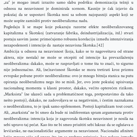
„za“ je mogao imati izrazito samo slabu podršku: demonizacija težnji u
odnosu na nezavisnost je dominirala scenom. Kasnije je čak izjavio da
pokušaj da se uspostavi Škotska nosi sa sobom najopasniji aspekt koji se
može uopšte zamisliti protiv neoliberalizma: nadu.
Pogledaju li se mape koje pokazuju razorne efekte neoliberalizovanog
kapitalizma u Škotskoj (zatvaranje fabrika, deindustrijalizacija, itd.) stvari
postaju sasvim jasne: primećujemo robusnu korelaciju između intenziviranja
nezaposlenosti i intencije da nastaje nezavisna Škotska.[42]
Ambicija u odnosu na nezavisnost (koja, kako se to nagoveštava od strane
aktera, nije nestala) ne može se otcepiti od intencije ka prevazilaženju
neoliberalizma: dakako, može se raspravljati o tome šta to znači, to sigurno
nije jednoznačno. Ali, (ne)zavisnost Škotske se mora tretirati kroz prizmu
evropske pobune protiv neoliberalizma: ovo je mnogo bitnija stanica na putu
opiranja neoliberalizmu nego što se misli. Jer, ovo jeste pokušaj upisivanja
nacionalnog momenta u klasni prostor, dakako, večito opterećen rizikom.
„Marksista“ (ne ulazeći sada u problematičnost toga, pretpostavimo da tako
nešto postoji), dakako, ne zadovoljava se sa negativnim, i čestim naznakama
o neoliberalizmu, to je ipak samo epifenomen. Postoji kapitalizam tout court.
Ali, „marksista“ ne bi smeo da bude ni indiferentan spram argumenata protiv
neoliberalizma: intencija koja je zagovorala škotsku nezavisnost je nosila na
sebi upravo taj pečat. Kao što ne bi smeo priuštiti sebi luksuz da se oglušava o
levičarske, ne-nacionalističke argumente za nezavisnost. Nacionalni afiniteti