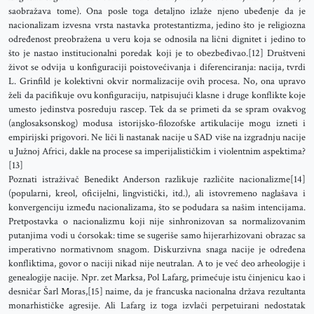
saobražava tome). Ona posle toga detaljno izlaže njeno ubeđenje da je
nacionalizam izvesna vrsta nastavka protestantizma, jedino što je religiozna
određenost preobražena u veru koja se odnosila na lični dignitet i jedino to
što je nastao institucionalni poredak koji je to obezbeđivao.[12] Društveni
život se odvija u konfiguraciji poistovećivanja i diferenciranja: nacija, tvrdi
L. Grinfild je kolektivni okvir normalizacije ovih procesa. No, ona upravo
želi da pacifikuje ovu konfiguraciju, natpisujući klasne i druge konflikte koje
umesto jedinstva posreduju rascep. Tek da se primeti da se spram ovakvog
(anglosaksonskog) modusa istorijsko-filozofske artikulacije mogu izneti i
empirijski prigovori. Ne liči li nastanak nacije u SAD više na izgradnju nacije
u Južnoj Africi, dakle na procese sa imperijalističkim i violentnim aspektima?
[13]
Poznati istraživač Benedikt Anderson razlikuje različite nacionalizme[14]
(popularni, kreol, oficijelni, lingvistički, itd.), ali istovremeno naglašava i
konvergenciju između nacionalizama, što se podudara sa našim intencijama.
Pretpostavka o nacionalizmu koji nije sinhronizovan sa normalizovanim
putanjima vodi u ćorsokak: time se sugeriše samo hijerarhizovani obrazac sa
imperativno normativnom snagom. Diskurzivna snaga nacije je određena
konfliktima, govor o naciji nikad nije neutralan. A to je već deo arheologije i
genealogije nacije. Npr. zet Marksa, Pol Lafarg, primećuje istu činjenicu kao i
desničar Šarl Moras,[15] naime, da je francuska nacionalna država rezultanta
monarhističke agresije. Ali Lafarg iz toga izvlači perpetuirani nedostatak