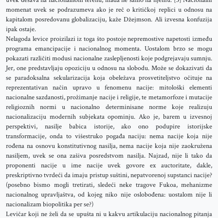
uvek dešava na nacionalnom terenu, mada ne samo na njemu.”[3] Nacionalni
momenat uvek se podrazumeva ako je reč o kritičkoj replici u odnosu na
kapitalom posredovanu globalizaciju, kaže Džejmson. Ali izvesna konfuzija
ipak ostaje.
Nelagoda levice proizilazi iz toga što postoje nepremostive napetosti između
programa emancipacije i nacionalnog momenta. Uostalom brzo se mogu
pokazati različiti modusi nacionalne zaslepljenosti koje podgrejavaju sumnju.
Jer, one predstavljaju opoziciju u odnosu na slobodu. Može se dokazivati da
se paradoksalna sekularizacija koja obeležava prosvetiteljstvo očituje na
reprezentativan način upravo u fenomenu nacije: mitološki elementi
nacionalne sazdanosti, prožimanje nacije i religije, te metamorfoze i mutacije
religioznih normi u nacionalno determinisane norme koje realizuju
nacionalizaciju modernih subjekata opominju. Ako je, barem u izvesnoj
perspektivi, nasilje babica istorije, ako ono podupire istorijske
transformacije, onda to višestruko pogađa naciju: nema nacije koja nije
rođena na osnovu konstitutivnog nasilja, nema nacije koja nije zaokružena
nasiljem, uvek se ona zašiva posredstvom nasilja. Najzad, nije li tako da
proponenti nacije u ime nacije uvek govore ex auctoritate, dakle,
preskriptivno tvrdeći da imaju pristup suštini, nepatvorenoj supstanci nacije?
(posebno bismo mogli tretirati, sledeći neke tragove Fukoa, mehanizme
nacionalnog upravljaštva, od kojeg niko nije oslobođena: uostalom nije li
nacionalizam biopolitika per se?)
Levičar koji ne želi da se upušta ni u kakvu artikulaciju nacionalnog pitanja