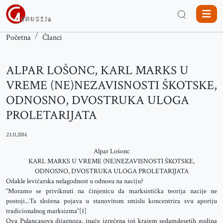
Početna
Članci
ALPAR LOŠONC, KARL MARKS U
VREME (NE)NEZAVISNOSTI ŠKOTSKE,
ODNOSNO, DVOSTRUKA ULOGA
PROLETARIJATA
23.11.2014.
Alpar Lošonc
KARL MARKS U VREME (NE)NEZAVISNOSTI ŠKOTSKE,
ODNOSNO, DVOSTRUKA ULOGA PROLETARIJATA
Odakle levičarska nelagodnost u odnosu na naciju?
“Moramo se priviknuti na činjenicu da marksistička teorija nacije ne
postoji...Ta složena pojava u stanovitom smislu koncentrira svu aporiju
tradicionalnog marksizma“[1]
Ova Pulancasova dijagnoza, inače izrečena još krajem sedamdesetih godina