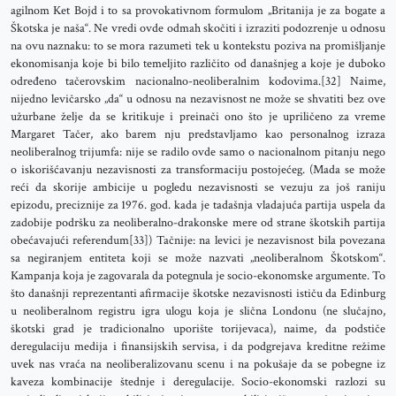
agilnom Ket Bojd i to sa provokativnom formulom „Britanija je za bogate a
Škotska je naša“. Ne vredi ovde odmah skočiti i izraziti podozrenje u odnosu
na ovu naznaku: to se mora razumeti tek u kontekstu poziva na promišljanje
ekonomisanja koje bi bilo temeljito različito od današnjeg a koje je duboko
određeno tačerovskim nacionalno-neoliberalnim kodovima.[32] Naime,
nijedno levičarsko „da“ u odnosu na nezavisnost ne može se shvatiti bez ove
užurbane želje da se kritikuje i preinači ono što je upriličeno za vreme
Margaret Tačer, ako barem nju predstavljamo kao personalnog izraza
neoliberalnog trijumfa: nije se radilo ovde samo o nacionalnom pitanju nego
o iskorišćavanju nezavisnosti za transformaciju postojećeg. (Mada se može
reći da skorije ambicije u pogledu nezavisnosti se vezuju za još raniju
epizodu, preciznije za 1976. god. kada je tadašnja vladajuća partija uspela da
zadobije podršku za neoliberalno-drakonske mere od strane škotskih partija
obećavajući referendum[33]) Tačnije: na levici je nezavisnost bila povezana
sa negiranjem entiteta koji se može nazvati „neoliberalnom Škotskom“.
Kampanja koja je zagovarala da potegnula je socio-ekonomske argumente. To
što današnji reprezentanti afirmacije škotske nezavisnosti ističu da Edinburg
u neoliberalnom registru igra ulogu koja je slična Londonu (ne slučajno,
škotski grad je tradicionalno uporište torijevaca), naime, da podstiče
deregulaciju medija i finansijskih servisa, i da podgrejava kreditne režime
uvek nas vraća na neoliberalizovanu scenu i na pokušaje da se pobegne iz
kaveza kombinacije štednje i deregulacije. Socio-ekonomski razlozi su