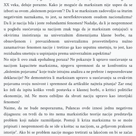
XX veka, deluje porazno. Kako je moguće da marksizam nije uspeo da se
izbori sa ovom „složenom pojavom“? Da li se marksizam zadovoljio sa šturim
negativnim naznakama, to jest, sa nereflektovanom osudom nacionalizma?
Da li je nacija bila i jeste redundantni fenomen? Nadalje, da li je nespremnost
u pogledu suočavanja sa nacijom znak toga da je marksizam ostajajući u
okvirima insistiranja na univerzalnim dimenzijama klasne borbe, na
obnovljenom i prevaziđenom univerzalizmu prosvetiteljstva nužno
zanamarivao fenomen nacije i tretirao ga kao usputnu smetnju, to jest, kao
rezidualnu smetnju u uspinjanju prema univerzalnim aspektima?
No nije li ovo znak epohalnog poraza? Ne pokazuje li upravo suočavanje sa
nacijom kapacitete marksizma, njegovu spremnost da se konfrontira sa
„složenim pojavama“ koje traže istrajnu analizu a ne prebrze i neposredovane
deklaracije? Ne demonstrira li marksizam upravo u suočavanju sa ovakvim
pojavama svoju nosivost i spremnost da artikuliše najteža pitanja? Zar onaj
ko želi da ispita koliko vredi postavka o klasnoj borbi, o kritici političke
ekonomije, itd. Ne mora ozbiljno da shvati naciju upravo kao istorijski
fenomen?
Naime, da ne bude nesporazuma, Pulancas ovde iznosi jednu negativnu
dijagnozu: on tvrdi da to što nema marksističke teorije nacije predstavlja
problem koji nalaže razmišljanje. Postoji li kriza marksizma to se može
pripisati i nespremnosti da se ide u koštac sa nacijom, sa „prljavom praksom
istorije“. Ako bi se problem nacije mogao tretirati sa lakoćom on bi se začas