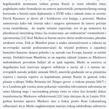
hegelijanskih momenata (odnos prema Rusiji je često određen time;
pogledajmo neke formulacije na osnovu aprioristički pretpostavljenog rasnog
horizonta u Istoriji tajne diplomatije u XVIII veku i odmah ćemo se uveriti:
David Rjazanov je slavio ali i kritikovao ovu knjigu, s pravom). Marksa
usmeravaju kako tok istorije tako i njegova spremnost da iznova počinje
svoja razmišljanja, da uopšte istrajno započinje, sve to ga usmerava ka
pluralizaciji istorijskog ritma i ka uvažavanju „ne-sinhronične“ vremenitosti i
oprostorenja.[22] Kod Marksa se barem naziru obrisi multiverzuma, pluralne
strukture sveta. Dok je Manifest pisan u znaku nesenzitivnosti u odnosu na
ne-evropske narode podrazumevajući da trijumf proletera u zapadnoj
hemisferi linearno donosi pobedu i za narode van Evrope, kasnije se težište
menja. Deduktivizam Manifesta se ne napušta odmah (znamo za Marksove
nedoslednosti povodom Indije) ali se ipak napušta. Marks se suočava sa
događajima koji izazivaju njegove refleksije o naciji, ali i o statusu ne-
evropskih naroda: poljski ustanak (1863), američki građanski rat sa pitanjima
ropstva i značaja ropstva za kapitalizam, pitanje Rusije in general, irsko
pitanje u sklopu Velike Britanije itd. Njegov govor o irskom pitanju (1867) i
to u Londonu gde veoma jasno pokazuje vanrednu relevantnost zahvatanja ne
samo klasnog nego i nacionalnog pitanja često se citira kao krunski dokaz
transformacije Marksove refleksivnosti.[23] (nije slučajno da je Lenjin 1914.
godine koristio upravo Marksov stav o Irskoj protiv Rose Luksemburg
odbacujući da je Marks naglašavanjem značaja irskog oslobođenja zaboravio