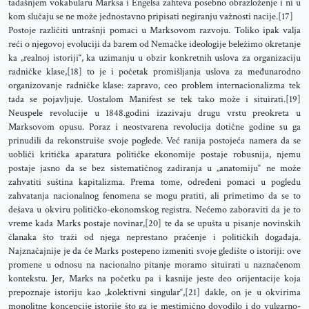
tadašnjem vokabularu Marksa i Engelsa zahteva posebno obrazloženje i ni u
kom slučaju se ne može jednostavno pripisati negiranju važnosti nacije.[17]
Postoje različiti untrašnji pomaci u Marksovom razvoju. Toliko ipak valja
reći o njegovoj evoluciji da barem od Nemačke ideologije beležimo okretanje
ka „realnoj istoriji“, ka uzimanju u obzir konkretnih uslova za organizaciju
radničke klase,[18] to je i početak promišljanja uslova za međunarodno
organizovanje radničke klase: zapravo, ceo problem internacionalizma tek
tada se pojavljuje. Uostalom Manifest se tek tako može i situirati.[19]
Neuspele revolucije u 1848.godini izazivaju drugu vrstu preokreta u
Marksovom opusu. Poraz i neostvarena revolucija dotične godine su ga
prinudili da rekonstruiše svoje poglede. Već ranija postojeća namera da se
uobliči kritička aparatura političke ekonomije postaje robusnija, njemu
postaje jasno da se bez sistematičnog zadiranja u „anatomiju“ ne može
zahvatiti suština kapitalizma. Prema tome, određeni pomaci u pogledu
zahvatanja nacionalnog fenomena se mogu pratiti, ali primetimo da se to
dešava u okviru političko-ekonomskog registra. Nećemo zaboraviti da je to
vreme kada Marks postaje novinar,[20] te da se upušta u pisanje novinskih
članaka što traži od njega neprestano praćenje i političkih događaja.
Najznačajnije je da će Marks postepeno izmeniti svoje gledište o istoriji: ove
promene u odnosu na nacionalno pitanje moramo situirati u naznačenom
kontekstu. Jer, Marks na početku pa i kasnije jeste deo orijentacije koja
prepoznaje istoriju kao „kolektivni singular“,[21] dakle, on je u okvirima
monolitne koncepcije istorije što ga je mestimično dovodilo i do vulgarno-