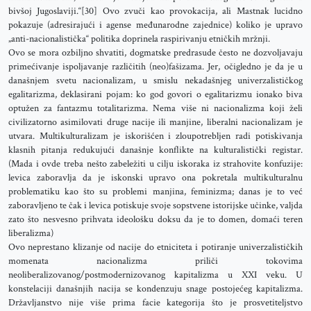
bivšoj Jugoslaviji.“[30] Ovo zvuči kao provokacija, ali Mastnak lucidno
pokazuje (adresirajući i agense međunarodne zajednice) koliko je upravo
„anti-nacionalistička“ politika doprinela raspirivanju etničkih mržnji.
Ovo se mora ozbiljno shvatiti, dogmatske predrasude često ne dozvoljavaju
primećivanje ispoljavanje različitih (neo)fašizama. Jer, očigledno je da je u
današnjem svetu nacionalizam, u smislu nekadašnjeg univerzalističkog
egalitarizma, deklasirani pojam: ko god govori o egalitarizmu ionako biva
optužen za fantazmu totalitarizma. Nema više ni nacionalizma koji želi
civilizatorno asimilovati druge nacije ili manjine, liberalni nacionalizam je
utvara. Multikulturalizam je iskorišćen i zloupotrebljen radi potiskivanja
klasnih pitanja redukujući današnje konflikte na kulturalistički registar.
(Mada i ovde treba nešto zabeležiti u cilju iskoraka iz strahovite konfuzije:
levica zaboravlja da je iskonski upravo ona pokretala multikulturalnu
problematiku kao što su problemi manjina, feminizma; danas je to već
zaboravljeno te čak i levica potiskuje svoje sopstvene istorijske učinke, valjda
zato što nesvesno prihvata ideološku doksu da je to domen, domaći teren
liberalizma)
Ovo neprestano klizanje od nacije do etniciteta i potiranje univerzalističkih
momenata nacionalizma priliči tokovima
neoliberalizovanog/postmodernizovanog kapitalizma u XXI veku. U
konstelaciji današnjih nacija se kondenzuju snage postojećeg kapitalizma.
Državljanstvo nije više prima facie kategorija što je prosvetiteljstvo