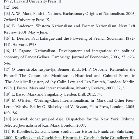
1992, Harvard University Press, 11.
[12] Ibid.
[13] A. W. Marx, Faith in Nations. Exclusionary Origins of Nationalism. 2003,
Oxford University Press, X.
[14] B. Anderson, Western Nationalism and Eastern Nationalism, New Left
Review, 2001. May − June.
[15] L. Derfler, Paul Lafargue and the Flowering of French Socialism, 1882-
1911, Harvard, 1998.
[16] U. Pagano, Nationalism. Development and integration: the political
economy of Ernest Gellner, Cambridge Journal of Economics, 2003, 27, 623-
646.
[17] O tome široko raspravlja, Benner, ibid., 54. P. Osborne, Remember the
Future? The Communist Manifesto as Historical and Cultural Form, in
The Socialist Register, ed. by Colin Leys and Leo Panitch, London: Merlin,
1998. J. Foster, Marx and Internationalism, Monthly Review, 2000, 52, 3.
[18] L. Basso, Marx and Singularity, Leiden, Brill, 2012, 74.
[19] M. O`Brien, Working-Class Internationalism, in Marx and Other Four-
Letter Words, Ed. by G. Blakeley and V. Bryson, Pluto Press, London, 2005,
160-186.
[20] Još uvek dobar pregled daje, Dispatches for the New York Tribune,
Selected Journalism of Karl Marx, London, 2007.
[21] R. Koselleck, Zeitschichten: Studien zur Historik, Frankfurt: Suhrkamp,
2000. Koselleck, et al, Geschichte, Historie’, in Geschichtliche Grundbegriffe.