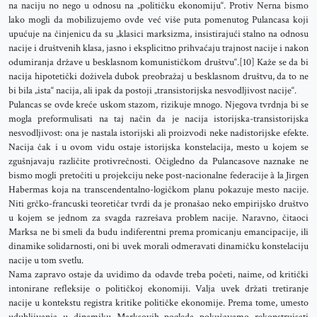
na naciju no nego u odnosu na „političku ekonomiju“. Protiv Nerna bismo
lako mogli da mobilizujemo ovde već više puta pomenutog Pulancasa koji
upućuje na činjenicu da su „klasici marksizma, insistirajući stalno na odnosu
nacije i društvenih klasa, jasno i eksplicitno prihvaćaju trajnost nacije i nakon
odumiranja države u besklasnom komunističkom društvu“.[10] Kaže se da bi
nacija hipotetički doživela dubok preobražaj u besklasnom društvu, da to ne
bi bila „ista“ nacija, ali ipak da postoji „transistorijska nesvodljivost nacije“.
Pulancas se ovde kreće uskom stazom, rizikuje mnogo. Njegova tvrdnja bi se
mogla preformulisati na taj način da je nacija istorijska-transistorijska
nesvodljivost: ona je nastala istorijski ali proizvodi neke nadistorijske efekte.
Nacija čak i u ovom vidu ostaje istorijska konstelacija, mesto u kojem se
zgušnjavaju različite protivrečnosti. Očigledno da Pulancasove naznake ne
bismo mogli pretočiti u projekciju neke post-nacionalne federacije à la Jirgen
Habermas koja na transcendentalno-logičkom planu pokazuje mesto nacije.
Niti grčko-francuski teoretičar tvrdi da je pronašao neko empirijsko društvo
u kojem se jednom za svagda razrešava problem nacije. Naravno, čitaoci
Marksa ne bi smeli da budu indiferentni prema promicanju emancipacije, ili
dinamike solidarnosti, oni bi uvek morali odmeravati dinamičku konstelaciju
nacije u tom svetlu.
Nama zapravo ostaje da uvidimo da odavde treba početi, naime, od kritički
intonirane refleksije o političkoj ekonomiji. Valja uvek držati tretiranje
nacije u kontekstu registra kritike političke ekonomije. Prema tome, umesto