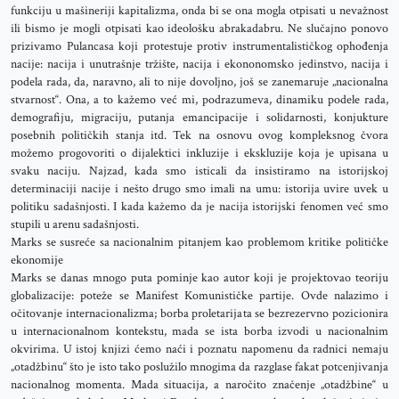
funkciju u mašineriji kapitalizma, onda bi se ona mogla otpisati u nevažnost
ili bismo je mogli otpisati kao ideološku abrakadabru. Ne slučajno ponovo
prizivamo Pulancasa koji protestuje protiv instrumentalističkog ophođenja
nacije: nacija i unutrašnje tržište, nacija i ekononomsko jedinstvo, nacija i
podela rada, da, naravno, ali to nije dovoljno, još se zanemaruje „nacionalna
stvarnost“. Ona, a to kažemo već mi, podrazumeva, dinamiku podele rada,
demografiju, migraciju, putanja emancipacije i solidarnosti, konjukture
posebnih političkih stanja itd. Tek na osnovu ovog kompleksnog čvora
možemo progovoriti o dijalektici inkluzije i ekskluzije koja je upisana u
svaku naciju. Najzad, kada smo isticali da insistiramo na istorijskoj
determinaciji nacije i nešto drugo smo imali na umu: istorija uvire uvek u
politiku sadašnjosti. I kada kažemo da je nacija istorijski fenomen već smo
stupili u arenu sadašnjosti.
Marks se susreće sa nacionalnim pitanjem kao problemom kritike političke
ekonomije
Marks se danas mnogo puta pominje kao autor koji je projektovao teoriju
globalizacije: poteže se Manifest Komunističke partije. Ovde nalazimo i
očitovanje internacionalizma; borba proletarijata se bezrezervno pozicionira
u internacionalnom kontekstu, mada se ista borba izvodi u nacionalnim
okvirima. U istoj knjizi ćemo naći i poznatu napomenu da radnici nemaju
„otadžbinu“ što je isto tako poslužilo mnogima da razglase fakat potcenjivanja
nacionalnog momenta. Mada situacija, a naročito značenje „otadžbine“ u