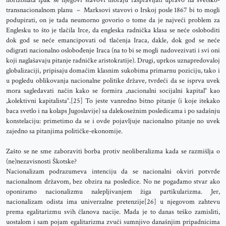
horizonata ipak se njegovi stavovi moraju raspravljati upravo na svetsko-
transnacionalnom planu – Marksovi stavovi o Irskoj posle 1867 bi to mogli
podupirati, on je tada neumorno govorio o tome da je najveći problem za
Englesku to što je tlačila Irce, da engleska radnička klasa se neće osloboditi
dok god se neće emancipovati od tlačenja Iraca, dakle, dok god se neće
odigrati nacionalno oslobođenje Iraca (na to bi se mogli nadovezivati i svi oni
koji naglašavaju pitanje radničke aristokratije). Drugi, uprkos uznapredovaloj
globalizaciji, pripisaju domaćim klasnim sukobima primarnu poziciju, tako i
u pogledu oblikovanja nacionalne politike države, tvrdeći da se isprva uvek
mora sagledavati način kako se formira „nacionalni socijalni kapital“ kao
„kolektivni kapitalista“.[25] To jeste vanredno bitno pitanje (i koje itekako
baca svetlo i na kolaps Jugoslavije) sa dalekosežnim posledicama i po sadašnju
konstelaciju: primetimo da se i ovde pojavljuje nacionalno pitanje no uvek
zajedno sa pitanjima političke-ekonomije.
Zašto se ne sme zaboraviti borba protiv neoliberalizma kada se razmišlja o
(ne)nezavisnosti Škotske?
Nacionalizam podrazumeva intenciju da se nacionalni okviri potvrde
nacionalnom državom, bez obzira na posledice. No ne pogađamo stvar ako
oponiramo nacionalizmu nalepljivanjem žiga partikularizma. Jer,
nacionalizam odista ima univerzalne pretenzije[26] u njegovom zahtevu
prema egalitarizmu svih članova nacije. Mada je to danas teško zamisliti,
uostalom i sam pojam egalitarizma zvuči sumnjivo današnjim pripadnicima