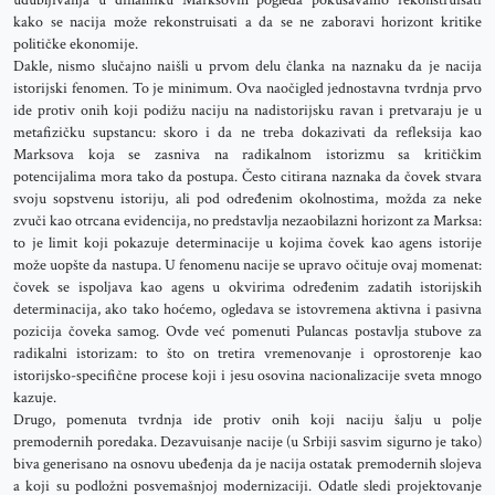
udubljivanja u dinamiku Marksovih pogleda pokušavamo rekonstruisati
kako se nacija može rekonstruisati a da se ne zaboravi horizont kritike
političke ekonomije.
Dakle, nismo slučajno naišli u prvom delu članka na naznaku da je nacija
istorijski fenomen. To je minimum. Ova naočigled jednostavna tvrdnja prvo
ide protiv onih koji podižu naciju na nadistorijsku ravan i pretvaraju je u
metafizičku supstancu: skoro i da ne treba dokazivati da refleksija kao
Marksova koja se zasniva na radikalnom istorizmu sa kritičkim
potencijalima mora tako da postupa. Često citirana naznaka da čovek stvara
svoju sopstvenu istoriju, ali pod određenim okolnostima, možda za neke
zvuči kao otrcana evidencija, no predstavlja nezaobilazni horizont za Marksa:
to je limit koji pokazuje determinacije u kojima čovek kao agens istorije
može uopšte da nastupa. U fenomenu nacije se upravo očituje ovaj momenat:
čovek se ispoljava kao agens u okvirima određenim zadatih istorijskih
determinacija, ako tako hoćemo, ogledava se istovremena aktivna i pasivna
pozicija čoveka samog. Ovde već pomenuti Pulancas postavlja stubove za
radikalni istorizam: to što on tretira vremenovanje i oprostorenje kao
istorijsko-specifične procese koji i jesu osovina nacionalizacije sveta mnogo
kazuje.
Drugo, pomenuta tvrdnja ide protiv onih koji naciju šalju u polje
premodernih poredaka. Dezavuisanje nacije (u Srbiji sasvim sigurno je tako)
biva generisano na osnovu ubeđenja da je nacija ostatak premodernih slojeva
a koji su podložni posvemašnjoj modernizaciji. Odatle sledi projektovanje