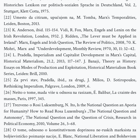
Historiches Lexikon zur politisch-sozialen Sprache in Deutschland, Vol. 2,
Stuttgart, Klett Cotta, 1975.
[22] Umesto da citiram, upućujem na, M. Tomba, Marx’s Temporalities,
Leiden, Boston, 2013.
[23] K. Anderson, ibid. 115-154. Vidi, R. Fox, Marx, Engels and Lenin on the
Irish Revolution, London, 1932. J. Ridden, „The Lever must be Applied in
Ireland“: Marx, Engels and Irish Question, The Review of Politics, 2008, 70. K.
Mohri, Marx and “Underdevelopment, Monthly Review, 1970, 30, 11: 32–42.
[24] L. Pradella, Imperialism and Capitalist Development in Marx’s Capital,
Historical Materialism, 21.2, 2013, 117–147. J. Banaji, Theory as History:
Essays on Modes of Production and Exploitation, Historical Materialism Book
Series, Leiden: Brill, 2010.
[25] Za prvi stav, Pradella, ibid., za drugi, J. Milios, D. Sotiropoulos,
Rethinking Imperalism, Palgrave, London, 2009, 6.
[26] Nešto o tome, mada više u odnosu na rasizam, É. Balibar, La crainte des
masses, Paris, 1997, 345.
[27] Trezveno o Rosi Luksemburg, N. Ito, Is the National Question an Aporia
for Humanity? How to Read Rosa Luxemburg’s „The National Question and
Autonomy“, The National Question and the Question of Crisis, Research in
Political Economy, 2010, Volume 26, 3–68.
[28] O tome, odnosno o konstitutivnom doprinosu ne-ruskih marksista za
boljševističko poimanje nacije, E. Blanc, National Liberation and Bolshevism