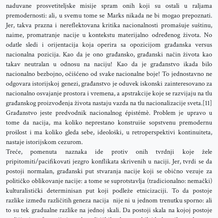
naduvane prosvetiteljske misije spram onih koji su ostali u raljama
premodernosti: ali, u svemu tome se Marks nikada ne bi mogao prepoznati.
Jer, takva prazna i nereflektovana kritika nacionalnosti promašuje suštinu,
naime, promatranje nacije u kontekstu materijalno određenog života. No
odatle sledi i orijentacija koja operira sa opozicijom građanska versus
nacionalna pozicija. Kao da je ono građansko, građanski način života kao
takav neutralan u odnosu na naciju! Kao da je građanstvo ikada bilo
nacionalno bezbojno, očišćeno od svake nacionalne boje! To jednostavno ne
odgovara istorijskoj genezi, građanstvo je oduvek iskonski zainteresovano za
nacionalno osvajanje prostora i vremena, a apstrakcije koje se razvijaju na tlu
građanskog proizvođenja života nastaju vazda na tlu nacionalizacije sveta.[11]
Građanstvo jeste predvodnik nacionalnog épistémè. Problem je upravo u
tome da nacija, ma koliko neprestano konstruiše sopstvenu premodernu
prošlost i ma koliko gleda sebe, ideološki, u retroperspektivi kontinuiteta,
nastaje istorijskom cezurom.
Treće, pomenuta naznaka ide protiv onih tvrdnji koje žele
pripitomiti/pacifikovati jezgro konflikata skrivenih u naciji. Jer, tvrdi se da
postoji normalan, građanski put stvaranja nacije koji se obično vezuje za
političko oblikovanje nacije: a tome se suprotstavlja (tradicionalno: nemački)
kulturalistički determinisan put koji podleže etnicizaciji. To da postoje
razlike između različitih geneza nacija nije ni u jednom trenutku sporno: ali
to su tek gradualne razlike na jednoj skali. Da postoji skala na kojoj postoje