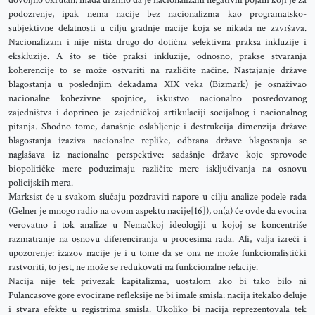
dovoljno okrutan: mada držimo da je nacionalizam negativni pojam koji je za
podozrenje, ipak nema nacije bez nacionalizma kao programatsko-
subjektivne delatnosti u cilju gradnje nacije koja se nikada ne završava.
Nacionalizam i nije ništa drugo do dotična selektivna praksa inkluzije i
ekskluzije. A što se tiče praksi inkluzije, odnosno, prakse stvaranja
koherencije to se može ostvariti na različite načine. Nastajanje države
blagostanja u poslednjim dekadama XIX veka (Bizmark) je osnaživao
nacionalne kohezivne spojnice, iskustvo nacionalno posredovanog
zajedništva i doprineo je zajedničkoj artikulaciji socijalnog i nacionalnog
pitanja. Shodno tome, današnje oslabljenje i destrukcija dimenzija države
blagostanja izaziva nacionalne replike, odbrana države blagostanja se
naglašava iz nacionalne perspektive: sadašnje države koje sprovode
biopolitičke mere poduzimaju različite mere isključivanja na osnovu
policijskih mera.
Marksist će u svakom slučaju pozdraviti napore u cilju analize podele rada
(Gelner je mnogo radio na ovom aspektu nacije[16]), on(a) će ovde da evocira
verovatno i tok analize u Nemačkoj ideologiji u kojoj se koncentriše
razmatranje na osnovu diferenciranja u procesima rada. Ali, valja izreći i
upozorenje: izazov nacije je i u tome da se ona ne može funkcionalistički
rastvoriti, to jest, ne može se redukovati na funkcionalne relacije.
Nacija nije tek privezak kapitalizma, uostalom ako bi tako bilo ni
Pulancasove gore evocirane refleksije ne bi imale smisla: nacija itekako deluje
i stvara efekte u registrima smisla. Ukoliko bi nacija reprezentovala tek