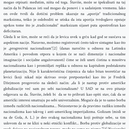
mogao otpisati: međutim, ništa od toga. Štaviše, može se špekulisati na taj
način da bi Pulancas isti sud mogao da ponovi i u sadašnjem vremenu. Iako
on ovde tvrdi da dotični problem ukazuje na „aporije“ tradicionalnog
marksizma, teško je osloboditi se utiska da ista aporija tvrdoglavo opstaje
uprkos tome što je „tradicionalni“ marksizam sijaset puta apostrofiran kao
deficitaran.
Gleda li se šire, može se reći da je levica uvek u grču kad god se suočava sa
aspektom nacije. Naravno, možemo registrovati često takve sintagme kao što
je „progresivni nacionalizam“[2] (danas naročito u odnosu na Latinsku
Ameriku i povodom otpora u kojem će se naći dimenzije i nacionalne
imaginacije i socijalne angažovanosti) čime se želi uneti čistina u mnoštvu
nacionalizama kao i promišljati replika u odnosu na kapitalom podstaknutu
planetarizaciju. Nije li karakteristična činjenica da tako bitan teoretičar na
levici (koji nikad nije skrivao svoje pretpostavke) kao što je Fredrik
Džejmson progovorio na sledeći način: „da li je nastup protiv američke
globalizacije već sam po sebi nacionalizam? U SAD se na ovo pitanje
odgovara sa da. Štaviše, želeli bi da se to prihvati kao opšti stav, čak da se
američki interesi smatraju po sebi univerzalnim. Moguće da je to samo borba
između različitih nacionalizama... Neizostavno je da pravimo razliku između
nacionalizma kao takvog i anti-američkog imperijalizma. Golizam (misli se
na de Gola, A. L.) je deo svakog nacionalizma koji poštuje sebe, sa tim
uslovom da se ne klizi u neki etnički konflikt... Borba protiv globalizacije se