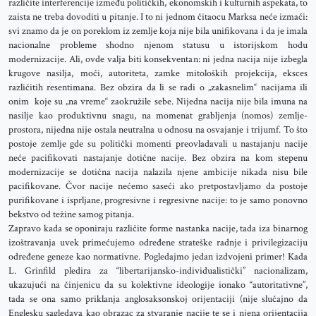
različite interferencije između političkih, ekonomskih i kulturnih aspekata, to
zaista ne treba dovoditi u pitanje. I to ni jednom čitaocu Marksa neće izmaći:
svi znamo da je on poreklom iz zemlje koja nije bila unifikovana i da je imala
nacionalne probleme shodno njenom statusu u istorijskom hodu
modernizacije. Ali, ovde valja biti konsekventan: ni jedna nacija nije izbegla
krugove nasilja, moći, autoriteta, zamke mitoloških projekcija, eksces
različitih resentimana. Bez obzira da li se radi o „zakasnelim“ nacijama ili
onim koje su „na vreme“ zaokružile sebe. Nijedna nacija nije bila imuna na
nasilje kao produktivnu snagu, na momenat grabljenja (nomos) zemlje-
prostora, nijedna nije ostala neutralna u odnosu na osvajanje i trijumf. To što
postoje zemlje gde su politički momenti preovladavali u nastajanju nacije
neće pacifikovati nastajanje dotične nacije. Bez obzira na kom stepenu
modernizacije se dotična nacija nalazila njene ambicije nikada nisu bile
pacifikovane. Čvor nacije nećemo saseći ako pretpostavljamo da postoje
purifikovane i isprljane, progresivne i regresivne nacije: to je samo ponovno
bekstvo od težine samog pitanja.
Zapravo kada se oponiraju različite forme nastanka nacije, tada iza binarnog
izoštravanja uvek primećujemo određene strateške radnje i privilegizaciju
određene geneze kao normativne. Pogledajmo jedan izdvojeni primer! Kada
L. Grinfild pledira za “libertarijansko-individualistički” nacionalizam,
ukazujući na činjenicu da su kolektivne ideologije ionako “autoritativne”,
tada se ona samo priklanja anglosaksonskoj orijentaciji (nije slučajno da
Englesku sagledava kao obrazac za stvaranje nacije te se i njena orijentacija