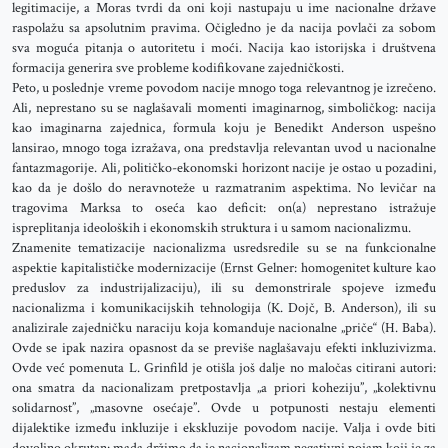
legitimacije, a Moras tvrdi da oni koji nastupaju u ime nacionalne države
raspolažu sa apsolutnim pravima. Očigledno je da nacija povlači za sobom
sva moguća pitanja o autoritetu i moći. Nacija kao istorijska i društvena
formacija generira sve probleme kodifikovane zajedničkosti.
Peto, u poslednje vreme povodom nacije mnogo toga relevantnog je izrečeno.
Ali, neprestano su se naglašavali momenti imaginarnog, simboličkog: nacija
kao imaginarna zajednica, formula koju je Benedikt Anderson uspešno
lansirao, mnogo toga izražava, ona predstavlja relevantan uvod u nacionalne
fantazmagorije. Ali, političko-ekonomski horizont nacije je ostao u pozadini,
kao da je došlo do neravnoteže u razmatranim aspektima. No levičar na
tragovima Marksa to oseća kao deficit: on(a) neprestano istražuje
ispreplitanja ideoloških i ekonomskih struktura i u samom nacionalizmu.
Znamenite tematizacije nacionalizma usredsredile su se na funkcionalne
aspektie kapitalističke modernizacije (Ernst Gelner: homogenitet kulture kao
preduslov za industrijalizaciju), ili su demonstrirale spojeve između
nacionalizma i komunikacijskih tehnologija (K. Dojč, B. Anderson), ili su
analizirale zajedničku naraciju koja komanduje nacionalne „priče“ (H. Baba).
Ovde se ipak nazira opasnost da se previše naglašavaju efekti inkluzivizma.
Ovde već pomenuta L. Grinfild je otišla još dalje no maločas citirani autori:
ona smatra da nacionalizam pretpostavlja „a priori koheziju”, „kolektivnu
solidarnost”, „masovne osećaje”. Ovde u potpunosti nestaju elementi
dijalektike između inkluzije i ekskluzije povodom nacije. Valja i ovde biti