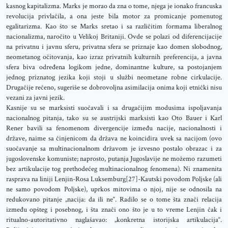
kasnog kapitalizma. Marks je morao da zna o tome, njega je ionako francuska
revolucija privlačila, a ona jeste bila motor za promicanje pomenutog
egalitarizma. Kao što se Marks sretao i sa različitim formama liberalnog
nacionalizma, naročito u Velikoj Britaniji. Ovde se polazi od diferencijacije
na privatnu i javnu sferu, privatna sfera se priznaje kao domen slobodnog,
neometanog očitovanja, kao izraz privatnih kulturnih preferencija, a javna
sfera biva određena logikom jedne, dominantne kulture, sa postojanjem
jednog priznatog jezika koji stoji u službi neometane robne cirkulacije.
Drugačije rečeno, sugeriše se dobrovoljna asimilacija onima koji etnički nisu
vezani za javni jezik.
Kasnije su se marksisti suočavali i sa drugačijim modusima ispoljavanja
nacionalnog pitanja, tako su se austrijski marksisti kao Oto Bauer i Karl
Rener bavili sa fenomenom divergencije između nacije, nacionalnosti i
države, naime sa činjenicom da država ne koincidira uvek sa nacijom (ovo
suočavanje sa multinacionalnom državom je izvesno postalo obrazac i za
jugoslovenske komuniste; naprosto, putanja Jugoslavije ne možemo razumeti
bez artikulacije tog prethodećeg multinacionalnog fenomena). Ni znamenita
rasprava na liniji Lenjin-Rosa Luksemburg[27]-Kautski povodom Poljske (ali
ne samo povodom Poljske), uprkos mitovima o njoj, nije se odnosila na
redukovano pitanje „nacija: da ili ne“. Radilo se o tome šta znači relacija
između opšteg i posebnog, i šta znači ono što je u to vreme Lenjin čak i
ritualno-autoritativno naglašavao: „konkretna istorijska artikulacija“.