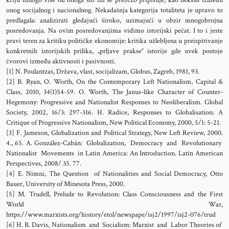
kriju mnogo više od onoga što im se prebrzo pripisuje, kao neksus između
onog socijalnog i nacionalnog. Nekadašnja kategorija totaliteta je upravo to
predlagala: analizirati gledajući široko, uzimajući u obzir mnogobrojna
posredovanja. Na ovim posredovanjima vidimo istorijski pečat. I to i jeste
pravi teren za kritiku političke ekonomije: kritika užlebljena u preispitivanje
konkretnih istorijskih prilika, „prljave prakse“ istorije gde uvek postoje
čvorovi između aktivnosti i pasivnosti.
[1] N. Poulantzas, Država, vlast, socijalizam, Globus, Zagreb, 1981, 93.
[2] B. Ryan, O. Worth, On the Contemporary Left Nationalism, Capital &
Class, 2010, 34(1)54-59. O. Worth, The Janus-like Character of Counter-
Hegemony: Progressive and Nationalist Responses to Neoliberalism. Global
Society, 2002, 16/3: 297-316. H. Radice, Responses to Globalisation: A
Critique of Progressive Nationalism, New Political Economy, 2000, 5/1: 5-21.
[3] F. Jameson, Globalization and Political Strategy, New Left Review, 2000.
4., 65. A. González-Cabán: Globalization, Democracy and Revolutionary
Nationalist Movements in Latin America: An Introduction. Latin American
Perspectives, 2008/ 35. 77.
[4] E. Nimni, The Question of Nationalities and Social Democracy, Otto
Bauer, University of Minesota Press, 2000.
[5] M. Trudell, Prelude to Revolution: Class Consciousness and the First
World War,
https://www.marxists.org/history/etol/newspape/isj2/1997/isj2-076/trud
[6] H. B. Davis, Nationalism and Socialism: Marxist and Labor Theories of