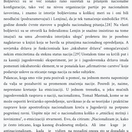
Boljševici su se već ionako rano susretali sa pitanjem nacionalne
konfiguracije, tako već na nivou organizacije partije po nacionalnim
šavovima, i znamo iz istorije boljševizma u kolikoj meri su i oni bili
neodlučni (podrazumevajući i Lenjina), da je tek tumačenje simboličke 1914.
godine donelo čvrste stavove u pogledu nacionalnog pitanja.[28] Na vlasti
boljševici su se otvorili ka federalizmu: Lenjin je snažno insistirao na tome
imajući na umu „dvostruku istorijsku ulogu“ proletera što je posebno
naglašavao u knjizi koja se bavila sa pitanjima nacionalnog opredeljanja. A
sovjetska država je funkcionisala kao „inkubator država“ omogućavajući
nekim etnicitetima da steknu status nacije.[29] Uostalom time su krčili put i
za kasniji jugoslovenski eksperiment, jer je i jugoslovenska država imala
pomenuti inkubatorski element, te se ponašala kao „afirmativno carstvo“ koje
podaruje uslove za sticanje ranga nacija za neke subjekte.
Pulancas, koga smo više puta pozivali u pomoć, na jednom mestu napominje
da valja se pozabaviti sa promenom značenja nacije. Posredi je, naime,
neprestano kretanje ka etnicizaciji. U jednom trenutku, u jeku mučnih
jugoslovenskih rasprava o naciji, nacionalizmu, Tomaž Mastnak, kome se ne
može osporiti levičarsko opredeljenje, uzviknuo je da se teorijske i praktične
rasprave koje apostrofiraju nacionalizam kreću u Jugoslaviji na potpuno
pogrešnoj ravni. Uopšte nije reč o nacionalizmu koliko o „etničkoj mržnji i
šovinizmu“, o etnicizaciji stvarnosti. Evo, da citiram: „Nacionalizam je, kako
je često isticano, kuga kasnog dvadesetog stoljeća. Ali ime kuge je
antinacionalizam, kada je vidjen na pozadini onoga sto se događalo u