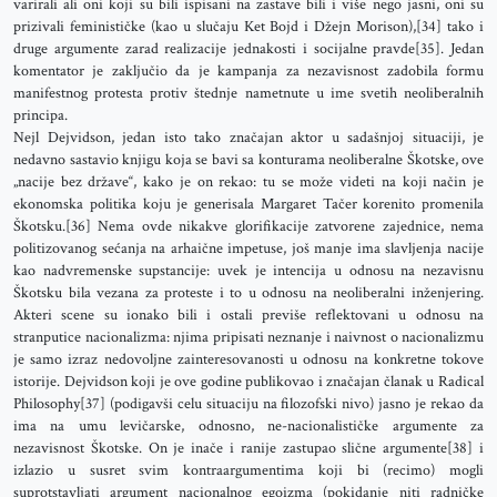
varirali ali oni koji su bili ispisani na zastave bili i više nego jasni, oni su
prizivali feminističke (kao u slučaju Ket Bojd i Džejn Morison),[34] tako i
druge argumente zarad realizacije jednakosti i socijalne pravde[35]. Jedan
komentator je zaključio da je kampanja za nezavisnost zadobila formu
manifestnog protesta protiv štednje nametnute u ime svetih neoliberalnih
principa.
Nejl Dejvidson, jedan isto tako značajan aktor u sadašnjoj situaciji, je
nedavno sastavio knjigu koja se bavi sa konturama neoliberalne Škotske, ove
„nacije bez države“, kako je on rekao: tu se može videti na koji način je
ekonomska politika koju je generisala Margaret Tačer korenito promenila
Škotsku.[36] Nema ovde nikakve glorifikacije zatvorene zajednice, nema
politizovanog sećanja na arhaične impetuse, još manje ima slavljenja nacije
kao nadvremenske supstancije: uvek je intencija u odnosu na nezavisnu
Škotsku bila vezana za proteste i to u odnosu na neoliberalni inženjering.
Akteri scene su ionako bili i ostali previše reflektovani u odnosu na
stranputice nacionalizma: njima pripisati neznanje i naivnost o nacionalizmu
je samo izraz nedovoljne zainteresovanosti u odnosu na konkretne tokove
istorije. Dejvidson koji je ove godine publikovao i značajan članak u Radical
Philosophy[37] (podigavši celu situaciju na filozofski nivo) jasno je rekao da
ima na umu levičarske, odnosno, ne-nacionalističke argumente za
nezavisnost Škotske. On je inače i ranije zastupao slične argumente[38] i
izlazio u susret svim kontraargumentima koji bi (recimo) mogli
suprotstavljati argument nacionalnog egoizma (pokidanje niti radničke