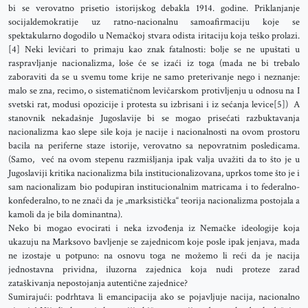
bi se verovatno prisetio istorijskog debakla 1914. godine. Priklanjanje
socijaldemokratije uz ratno-nacionalnu samoafirmaciju koje se
spektakularno dogodilo u Nemačkoj stvara odista iritaciju koja teško prolazi.
[4] Neki levičari to primaju kao znak fatalnosti: bolje se ne upuštati u
raspravljanje nacionalizma, loše će se izaći iz toga (mada ne bi trebalo
zaboraviti da se u svemu tome krije ne samo preterivanje nego i neznanje:
malo se zna, recimo, o sistematičnom levičarskom protivljenju u odnosu na I
svetski rat, modusi opozicije i protesta su izbrisani i iz sećanja levice[5]) A
stanovnik nekadašnje Jugoslavije bi se mogao prisećati razbuktavanja
nacionalizma kao slepe sile koja je nacije i nacionalnosti na ovom prostoru
bacila na periferne staze istorije, verovatno sa nepovratnim posledicama.
(Samo, već na ovom stepenu razmišljanja ipak valja uvažiti da to što je u
Jugoslaviji kritika nacionalizma bila institucionalizovana, uprkos tome što je i
sam nacionalizam bio podupiran institucionalnim matricama i to federalno-
konfederalno, to ne znači da je „marksistička“ teorija nacionalizma postojala a
kamoli da je bila dominantna).
Neko bi mogao evocirati i neka izvođenja iz Nemačke ideologije koja
ukazuju na Marksovo bavljenje se zajednicom koje posle ipak jenjava, mada
ne izostaje u potpuno: na osnovu toga ne možemo li reći da je nacija
jednostavna prividna, iluzorna zajednica koja nudi proteze zarad
zataškivanja nepostojanja autentične zajednice?
Sumirajući: podrhtava li emancipacija ako se pojavljuje nacija, nacionalno