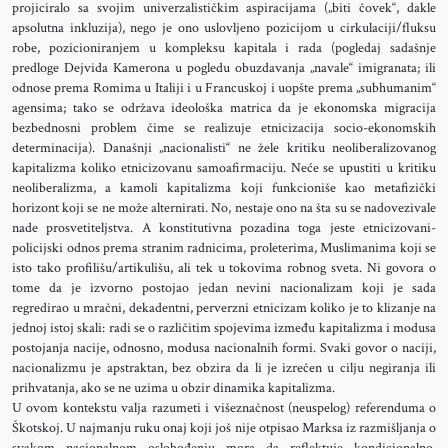
projiciralo sa svojim univerzalističkim aspiracijama („biti čovek“, dakle
apsolutna inkluzija), nego je ono uslovljeno pozicijom u cirkulaciji/fluksu
robe, pozicioniranjem u kompleksu kapitala i rada (pogledaj sadašnje
predloge Dejvida Kamerona u pogledu obuzdavanja „navale“ imigranata; ili
odnose prema Romima u Italiji i u Francuskoj i uopšte prema „subhumanim“
agensima; tako se održava ideološka matrica da je ekonomska migracija
bezbednosni problem čime se realizuje etnicizacija socio-ekonomskih
determinacija). Današnji „nacionalisti“ ne žele kritiku neoliberalizovanog
kapitalizma koliko etnicizovanu samoafirmaciju. Neće se upustiti u kritiku
neoliberalizma, a kamoli kapitalizma koji funkcioniše kao metafizički
horizont koji se ne može alternirati. No, nestaje ono na šta su se nadovezivale
nade prosvetiteljstva. A konstitutivna pozadina toga jeste etnicizovani-
policijski odnos prema stranim radnicima, proleterima, Muslimanima koji se
isto tako profilišu/artikulišu, ali tek u tokovima robnog sveta. Ni govora o
tome da je izvorno postojao jedan nevini nacionalizam koji je sada
regredirao u mračni, dekadentni, perverzni etnicizam koliko je to klizanje na
jednoj istoj skali: radi se o različitim spojevima između kapitalizma i modusa
postojanja nacije, odnosno, modusa nacionalnih formi. Svaki govor o naciji,
nacionalizmu je apstraktan, bez obzira da li je izrečen u cilju negiranja ili
prihvatanja, ako se ne uzima u obzir dinamika kapitalizma.
U ovom kontekstu valja razumeti i višeznačnost (neuspelog) referenduma o
Škotskoj. U najmanju ruku onaj koji još nije otpisao Marksa iz razmišljanja o