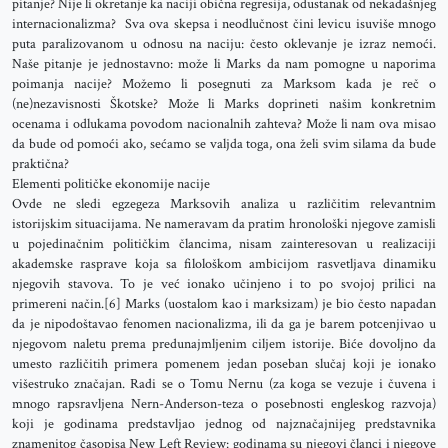
pitanje? Nije li okretanje ka naciji obična regresija, odustanak od nekadašnjeg
internacionalizma? Sva ova skepsa i neodlučnost čini levicu isuviše mnogo
puta paralizovanom u odnosu na naciju: često oklevanje je izraz nemoći.
Naše pitanje je jednostavno: može li Marks da nam pomogne u naporima
poimanja nacije? Možemo li posegnuti za Marksom kada je reč o
(ne)nezavisnosti Škotske? Može li Marks doprineti našim konkretnim
ocenama i odlukama povodom nacionalnih zahteva? Može li nam ova misao
da bude od pomoći ako, sećamo se valjda toga, ona želi svim silama da bude
praktična?
Elementi političke ekonomije nacije
Ovde ne sledi egzegeza Marksovih analiza u različitim relevantnim
istorijskim situacijama. Ne nameravam da pratim hronološki njegove zamisli
u pojedinačnim političkim člancima, nisam zainteresovan u realizaciji
akademske rasprave koja sa filološkom ambicijom rasvetljava dinamiku
njegovih stavova. To je već ionako učinjeno i to po svojoj prilici na
primereni način.[6] Marks (uostalom kao i marksizam) je bio često napadan
da je nipodoštavao fenomen nacionalizma, ili da ga je barem potcenjivao u
njegovom naletu prema predunajmljenim ciljem istorije. Biće dovoljno da
umesto različitih primera pomenem jedan poseban slučaj koji je ionako
višestruko značajan. Radi se o Tomu Nernu (za koga se vezuje i čuvena i
mnogo rapsravljena Nern-Anderson-teza o posebnosti engleskog razvoja)
koji je godinama predstavljao jednog od najznačajnijeg predstavnika
znamenitog časopisa New Left Review: godinama su njegovi članci i njegove