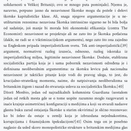
solidarnosti u Velikoj Britaniji; ovo se mnogo puta pominjalo). Njemu je,
naravno, potpuno jasno da nezavisnost Škotske mogu da požele i delovi
škotske kapitalističke klase. Ali, snaga njegove argumentacije je u ne-
utilitarnim rezonima: nezavisna Škotska intrinsično sigurno ne bi bila bolja
od sadašnje, još manje bi morala biti ekonomski efikasnija (contra The
Economist): nezavisnost se projektuje ali ne zato što je Škotska potlačena
(dakle, ne radi se o viktimizacijskom argumentu), nego zato što ona zajedno
sa Engleskom pripada imperijalističkom svetu. Tek anti-imperijalistički[39]
argument, normativni razlog izuzeća, odnosno, razlog iskoraka iz
imperijalističkog miljea, legitimiše nezavisnost Škotske. Doduše, etablirana
socijalistička partija koja je i sama pobornik nezavisnosti određena je i
definisana neoliberalnim argumentima: za škotsku levicu pak nacionalna
nezavisnost je taktičko pitanje koje vodi do pravog uloga, to jest, do
krucijalno-strateškog momenta, naime, do natpisivanja neoliberalizma sa
britanskim žigom i nazad do stvaranja uslova za socijalističku Škotsku.[40]
Džorž Monbio, jedan od najradikalnih kolumnista Guardiana (uostalom
jedan od retkih mesta gde se o tome uopšte razumno moglo razgovarati u
inače krajnje asimetričnoj konfiguraciji u medijima a koji su stvarali nadasve
glasnu buku zarad ostajanja Škotske u starim okvirima) je slično rezonovao:
ko bi želeo da ostaje u zemlji koja je izbrazdana nejednakostima,
korupcijama i finansijskom špekulacijom?[41] Osim toga on je posebno
naglasio da usled skoro monopolističke strukture u britanskim medijima glas