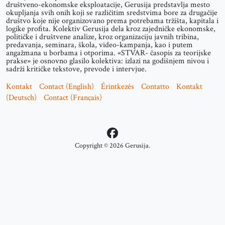
društveno-ekonomske eksploatacije, Gerusija predstavlja mesto
okupljanja svih onih koji se različitim sredstvima bore za drugačije
društvo koje nije organizovano prema potrebama tržišta, kapitala i
logike profita. Kolektiv Gerusija dela kroz zajedničke ekonomske,
političke i društvene analize, kroz organizaciju javnih tribina,
predavanja, seminara, škola, video-kampanja, kao i putem
angažmana u borbama i otporima. «STVAR- časopis za teorijske
prakse» je osnovno glasilo kolektiva: izlazi na godišnjem nivou i
sadrži kritičke tekstove, prevode i intervjue.
Kontakt
Contact (English)
Érintkezés
Contatto
Kontakt
(Deutsch)
Contact (Français)
Copyright © 2026 Gerusija.