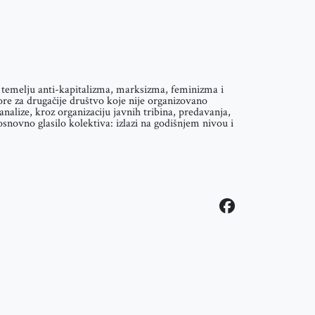
na temelju anti-kapitalizma, marksizma, feminizma i
ore za drugačije društvo koje nije organizovano
nalize, kroz organizaciju javnih tribina, predavanja,
ovno glasilo kolektiva: izlazi na godišnjem nivou i