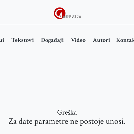
ui
Tekstovi
Događaji
Video
Autori
Kontak
Greška
Za date parametre ne postoje unosi.