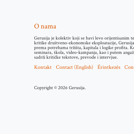
O nama
Gerusija je kolektiv koji se bavi levo orijentisanim 
kritike društveno-ekonomske eksploatacije, Gerusija 
prema potrebama tržišta, kapitala i logike profita. K
seminara, škola, video-kampanja, kao i putem angažm
sadrži kritičke tekstove, prevode i intervjue.
Kontakt
Contact (English)
Érintkezés
Con
Copyright © 2026 Gerusija.