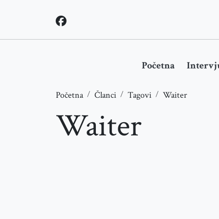
Početna
Intervj
Početna
Članci
Tagovi
Waiter
Waiter