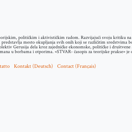
teorijskim, političkim i aktivističkim radom. Razvijajući svoju kritiku 
predstavlja mesto okupljanja svih onih koji se različitim sredstvima b
olektiv Gerusija dela kroz zajedničke ekonomske, političke i društvene a
ana u borbama i otporima. «STVAR- časopis za teorijske prakse» je osn
tatto
Kontakt (Deutsch)
Contact (Français)