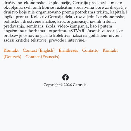
društveno-ekonomske eksploatacije, Gerusija predstavlja mesto
okupljanja svih onih koji se različitim sredstvima bore za drugačije
društvo koje nije organizovano prema potrebama tržišta, kapitala i
logike profita. Kolektiv Gerusija dela kroz zajedničke ekonomske,
političke i društvene analize, kroz organizaciju javnih tribina,
predavanja, seminara, škola, video-kampanja, kao i putem
angažmana u borbama i otporima. «STVAR- časopis za teorijske
prakse» je osnovno glasilo kolektiva: izlazi na godišnjem nivou i
sadrži kritičke tekstove, prevode i intervjue.
Kontakt
Contact (English)
Érintkezés
Contatto
Kontakt
(Deutsch)
Contact (Français)
Copyright © 2026 Gerusija.