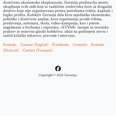
društveno-ekonomske eksploatacije, Gerusija predstavlja mesto
okupljanja svih onih koji se različitim sredstvima bore za drugačije
društvo koje nije organizovano prema potrebama tržišta, kapitala i
logike profita. Kolektiv Gerusija dela kroz zajedničke ekonomske,
političke i društvene analize, kroz organizaciju javnih tribina,
predavanja, seminara, škola, video-kampanja, kao i putem
angažmana u borbama i otporima. «STVAR- časopis za teorijske
prakse» je osnovno glasilo kolektiva: izlazi na godišnjem nivou i
sadrži kritičke tekstove, prevode i intervjue.
Kontakt
Contact (English)
Érintkezés
Contatto
Kontakt
(Deutsch)
Contact (Français)
Copyright © 2026 Gerusija.