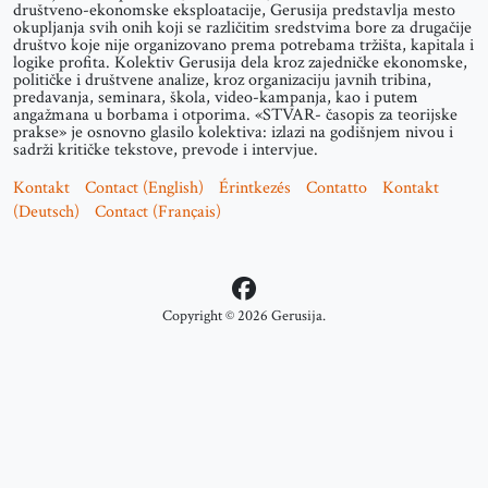
društveno-ekonomske eksploatacije, Gerusija predstavlja mesto
okupljanja svih onih koji se različitim sredstvima bore za drugačije
društvo koje nije organizovano prema potrebama tržišta, kapitala i
logike profita. Kolektiv Gerusija dela kroz zajedničke ekonomske,
političke i društvene analize, kroz organizaciju javnih tribina,
predavanja, seminara, škola, video-kampanja, kao i putem
angažmana u borbama i otporima. «STVAR- časopis za teorijske
prakse» je osnovno glasilo kolektiva: izlazi na godišnjem nivou i
sadrži kritičke tekstove, prevode i intervjue.
Kontakt
Contact (English)
Érintkezés
Contatto
Kontakt
(Deutsch)
Contact (Français)
Copyright © 2026 Gerusija.