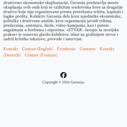
društveno-ekonomske eksploatacije, Gerusija predstavlja mesto
okupljanja svih onih koji se različitim sredstvima bore za drugačije
društvo koje nije organizovano prema potrebama tržišta, kapitala i
logike profita. Kolektiv Gerusija dela kroz zajedničke ekonomske,
političke i društvene analize, kroz organizaciju javnih tribina,
predavanja, seminara, škola, video-kampanja, kao i putem
angažmana u borbama i otporima. «STVAR- časopis za teorijske
prakse» je osnovno glasilo kolektiva: izlazi na godišnjem nivou i
sadrži kritičke tekstove, prevode i intervjue.
Kontakt
Contact (English)
Érintkezés
Contatto
Kontakt
(Deutsch)
Contact (Français)
Copyright © 2026 Gerusija.