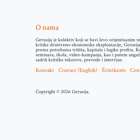
O nama
Gerusija je kolektiv koji se bavi levo orijentisanim 
kritike društveno-ekonomske eksploatacije, Gerusija 
prema potrebama tržišta, kapitala i logike profita. K
seminara, škola, video-kampanja, kao i putem angažm
sadrži kritičke tekstove, prevode i intervjue.
Kontakt
Contact (English)
Érintkezés
Con
Copyright © 2026 Gerusija.