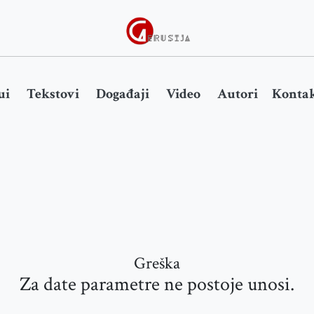
ui
Tekstovi
Događaji
Video
Autori
Kontak
Greška
Za date parametre ne postoje unosi.