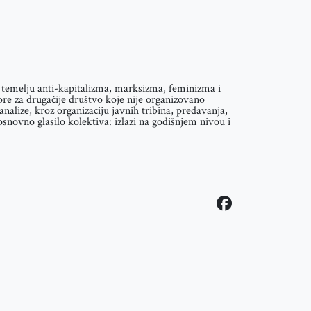
na temelju anti-kapitalizma, marksizma, feminizma i
ore za drugačije društvo koje nije organizovano
nalize, kroz organizaciju javnih tribina, predavanja,
ovno glasilo kolektiva: izlazi na godišnjem nivou i