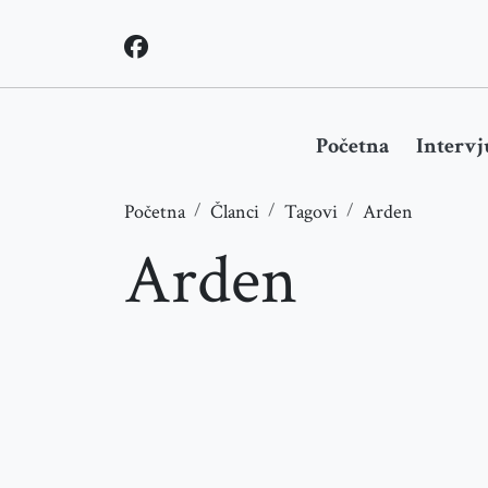
Početna
Intervj
Početna
Članci
Tagovi
Arden
Arden