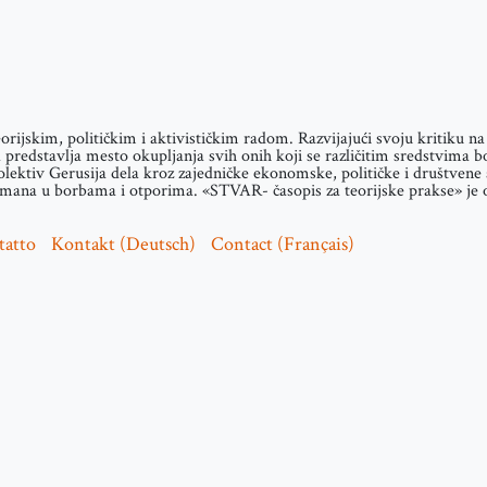
teorijskim, političkim i aktivističkim radom. Razvijajući svoju kritiku 
predstavlja mesto okupljanja svih onih koji se različitim sredstvima b
olektiv Gerusija dela kroz zajedničke ekonomske, političke i društvene a
ana u borbama i otporima. «STVAR- časopis za teorijske prakse» je osn
tatto
Kontakt (Deutsch)
Contact (Français)