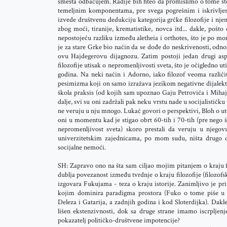
smesta odbacujem. Radije bih hteo da promislimo o tome št
temeljnim komponentama, pre svega pogrešnim i iskrivljen
izvede društvenu dedukciju kategorija grčke filozofije i n
zbog moći, tiranije, krematistike, novca itd... dakle, poš
nepostojeću razliku između aletheia i orthotes, što je po m
je za stare Grke bio način da se dođe do neskrivenosti, od
ovu Hajdegerovu dijagnozu. Zatim postoji jedan drugi asp
filozofije utisak o nepromenljivosti sveta, što je očigledno ut
godina. Na neki način i Adorno, iako filozof veoma različi
pesimizma koji on samo izražava jezikom negativne dijalekti
škola praksis (od kojih sam upoznao Gaju Petrovića i Mihajl
dalje, svi su oni zadržali pak neku vrstu nade u socijalističk
ne veruju u nju mnogo. Lukač govori o perspektivi, Bloh o uto
oni u momentu kad je stigao obrt 60-tih i 70-tih (pre nego š
nepromenljivost sveta) skoro prestali da veruju u njego
univerzitetskim zajednicama, po mom sudu, ništa drugo do 
socijalne nemoći.
SH: Zapravo ono na šta sam ciljao mojim pitanjem o kraju fi
dublja povezanost između tvrdnje o kraju filozofije (filozof
izgovara Fukujama - teza o kraju istorije. Zanimljivo je pri
kojim dominira paradigma prostora (Fuko o tome piše u te
Deleza i Gatarija, a zadnjih godina i kod Sloterdijka). Dakle
lišen ekstenzivnosti, dok sa druge strane imamo iscrpljen
pokazatelj političko-društvene impotencije?