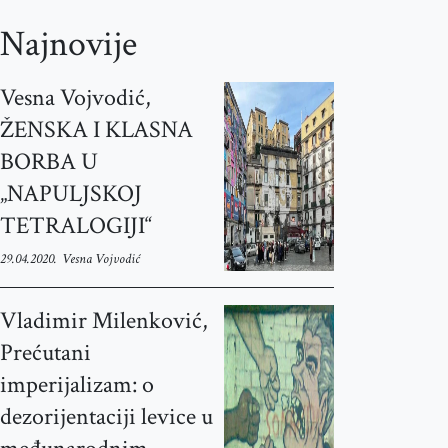
Najnovije
Vesna Vojvodić,
ŽENSKA I KLASNA
BORBA U
„NAPULJSKOJ
TETRALOGIJI“
29.04.2020.
Vesna Vojvodić
Vladimir Milenković,
Prećutani
imperijalizam: o
dezorijentaciji levice u