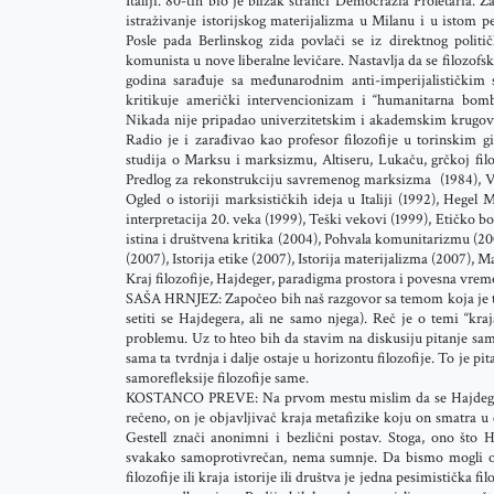
Italiji. 80-tih bio je blizak stranci Democrazia Proletaria.
istraživanje istorijskog materijalizma u Milanu i u istom 
Posle pada Berlinskog zida povlači se iz direktnog polit
komunista u nove liberalne levičare. Nastavlja da se filozofs
godina sarađuje sa međunarodnim anti-imperijalističkim s
kritikuje američki intervencionizam i “humanitarna bomba
Nikada nije pripadao univerzitetskim i akademskim krugov
Radio je i zarađivao kao profesor filozofije u torinskim 
studija o Marksu i marksizmu, Altiseru, Lukaču, grčkoj filozo
Predlog za rekonstrukciju savremenog marksizma (1984), Vie
Ogled o istoriji marksističkih ideja u Italiji (1992), Hegel
interpretacija 20. veka (1999), Teški vekovi (1999), Etičko
istina i društvena kritika (2004), Pohvala komunitarizmu (200
(2007), Istorija etike (2007), Istorija materijalizma (2007), 
Kraj filozofije, Hajdeger, paradigma prostora i povesna vrem
SAŠA HRNJEZ: Započeo bih naš razgovor sa temom koja je toko
setiti se Hajdegera, ali ne samo njega). Reč je o temi “k
problemu. Uz to hteo bih da stavim na diskusiju pitanje samo
sama ta tvrdnja i dalje ostaje u horizontu filozofije. To je p
samorefleksije filozofije same.
KOSTANCO PREVE: Na prvom mestu mislim da se Hajdeger ne 
rečeno, on je objavljivač kraja metafizike koju on smatra u
Gestell znači anonimni i bezlični postav. Stoga, ono što H
svakako samoprotivrečan, nema sumnje. Da bismo mogli objav
filozofije ili kraja istorije ili društva je jedna pesimistička 