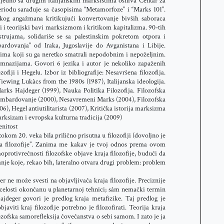
 Zajedno sa drugim italijanskim marksistima osniva Centar za
periodu sarađuje sa časopisima “Metamorfoze” i “Marks 101”.
ičkog angažmana kritikujući konvertovanje bivših saboraca
ki i teorijski bavi marksizmom i kritikom kapitalizma. 90-tih
trujama, solidariše se sa palestinskim pokretom otpora i
rdovanja” od Iraka, Jugoslavije do Avganistana i Libije.
ima koji su ga neretko smatrali nepodobnim i nepoželjnim.
gimnazijama. Govori 6 jezika i autor je nekoliko zapaženih
fiji i Hegelu. Izbor iz bibliografije: Nesavršena filozofija.
wing Lukàcs from the 1980s (1987), Italijanska ideologija.
 Marks Hajdeger (1999), Nauka Politika Filozofija. Filozofska
 bombardovanje (2000), Nesavremeni Marks (2004), Filozofska
6), Hegel antiutilitarista (2007), Kritička istorija marksizma
Marksizam i evropska kulturna tradicija (2009)
enitost
m 20. veka bila prilično prisutna u filozofiji (dovoljno je
raja filozofije”. Zanima me kakav je tvoj odnos prema ovom
protivrečnosti filozofske objave kraja filozofije, budući da
itanje koje, rekao bih, lateralno otvara drugi problem: problem
može svesti na objavljivača kraja filozofije. Preciznije
 celosti okončanu u planetarnoj tehnici; sâm nemački termin
ajdeger govori je predlog kraja metafizike. Taj predlog je
iti kraj filozofije potrebno je filozofirati. Teorija kraja
filozofska samorefleksija čovečanstva o sebi samom. I zato je ja