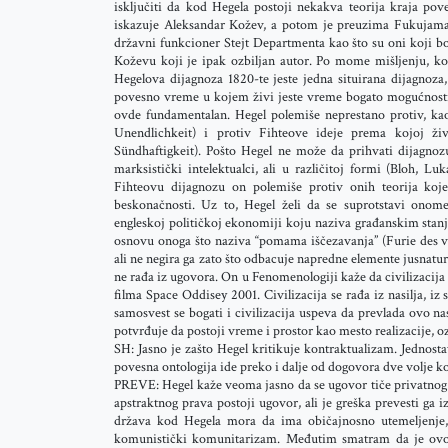
isključiti da kod Hegela postoji nekakva teorija kraja po
iskazuje Aleksandar Kožev, a potom je preuzima Fukujama
državni funkcioner Stejt Departmenta kao što su oni koji b
Koževu koji je ipak ozbiljan autor. Po mome mišljenju, ko
Hegelova dijagnoza 1820-te jeste jedna situirana dijagnoz
povesno vreme u kojem živi jeste vreme bogato mogućnos
ovde fundamentalan. Hegel polemiše neprestano protiv, kao
Unendlichkeit) i protiv Fihteove ideje prema kojoj ži
Sündhaftigkeit). Pošto Hegel ne može da prihvati dijagnoz
marksistički intelektualci, ali u različitoj formi (Bloh, L
Fihteovu dijagnozu on polemiše protiv onih teorija koje
beskonačnosti. Uz to, Hegel želi da se suprotstavi onom
engleskoj političkoj ekonomiji koju naziva građanskim stanj
osnovu onoga što naziva “pomama iščezavanja” (Furie des v
ali ne negira ga zato što odbacuje napredne elemente jusnatura
ne rađa iz ugovora. On u Fenomenologiji kaže da civilizacija 
filma Space Oddisey 2001. Civilizacija se rađa iz nasilja, 
samosvest se bogati i civilizacija uspeva da prevlada ovo n
potvrđuje da postoji vreme i prostor kao mesto realizacije, oz
SH: Jasno je zašto Hegel kritikuje kontraktualizam. Jednost
povesna ontologija ide preko i dalje od dogovora dve volje ko
PREVE: Hegel kaže veoma jasno da se ugovor tiče privatnog 
apstraktnog prava postoji ugovor, ali je greška prevesti ga i
država kod Hegela mora da ima običajnosno utemeljenje, 
komunistički komunitarizam. Međutim smatram da je ovo