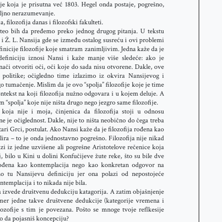
e koja je prisutna već 1803. Hegel onda postaje, pogrešno,
biljno nerazumevanje.
, filozofija danas i filozofski fakulteti.
hteo bih da pređemo preko jednog drugog pitanja. U tekstu
a i Ž. L. Nansija gde se između ostalog susreću i ovi problemi
finicije filozofije koje smatram zanimljivim. Jedna kaže da je
definiciju iznosi Nansi i kaže manje više sledeće: ako je
 znači otvoriti oči, oči koje do sada nisu otvorene. Dakle, ove
 politike; očigledno time izlazimo iz okvira Nansijevog i
umačenje. Mislim da je ovo “spolja” filozofije koje je time
ntekst na koji filozofija nužno odgovara i u kojem deluje. A
m “spolja” koje nije ništa drugo nego jezgro same filozofije.
koja nije i moja, činjenica da filozofija stoji u odnosu
e je očiglednost. Dakle, nije to ništa neobično do čega treba
ri Grci, postulat. Ako Nansi kaže da je filozofija rođena kao
ira – to je onda jednostavno pogrešno. Filozofija nije nikad
i iz jedne uzvišene ali pogrešne Aristotelove rečenice koja
j, bilo u Kini u dolini Konfučijeve žute reke, što su bile dve
 rođena kao kontemplacija nego kao konkretan odgovor na
 tu Nansijevu definiciju jer ona polazi od nepostojeće
ntemplacija i to nikada nije bila.
 izvede društvenu dedukciju katagorija. A zatim objašnjenje
mer jedne takve društvene dedukcije (kategorije vremena i
lozofije s tim je povezana. Pošto se mnoge tvoje reflkesije
ao da pojasniš koncepciju?