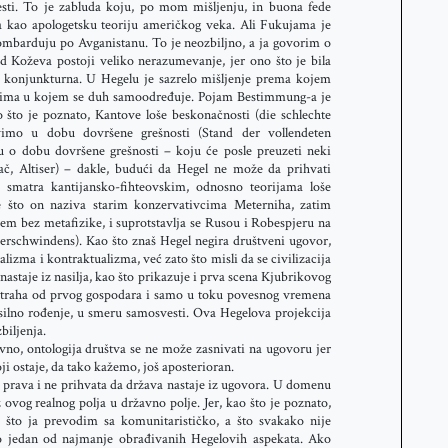
vesti. To je zabluda koju, po mom mišljenju, in buona fede
 kao apologetsku teoriju američkog veka. Ali Fukujama je
ombarduju po Avganistanu. To je neozbiljno, a ja govorim o
d Koževa postoji veliko nerazumevanje, jer ono što je bila
a, konjunkturna. U Hegelu je sazrelo mišljenje prema kojem
tima u kojem se duh samoodređuje. Pojam Bestimmung-a je
 što je poznato, Kantove loše beskonačnosti (die schlechte
vimo u dobu dovršene grešnosti (Stand der vollendeten
u o dobu dovršene grešnosti – koju će posle preuzeti neki
ukač, Altiser) – dakle, budući da Hegel ne može da prihvati
 smatra kantijansko-fihteovskim, odnosno teorijama loše
e što on naziva starim konzervativcima Meterniha, zatim
em bez metafizike, i suprotstavlja se Rusou i Robespjeru na
erschwindens). Kao što znaš Hegel negira društveni ugovor,
lizma i kontraktualizma, već zato što misli da se civilizacija
nastaje iz nasilja, kao što prikazuje i prva scena Kjubrikovog
iz straha od prvog gospodara i samo u toku povesnog vremena
asilno rođenje, u smeru samosvesti. Ova Hegelova projekcija
biljenja.
avno, ontologija društva se ne može zasnivati na ugovoru jer
ji ostaje, da tako kažemo, još aposterioran.
prava i ne prihvata da država nastaje iz ugovora. U domenu
z ovog realnog polja u državno polje. Jer, kao što je poznato,
što ja prevodim sa komunitarističko, a što svakako nije
 jedan od najmanje obrađivanih Hegelovih aspekata. Ako