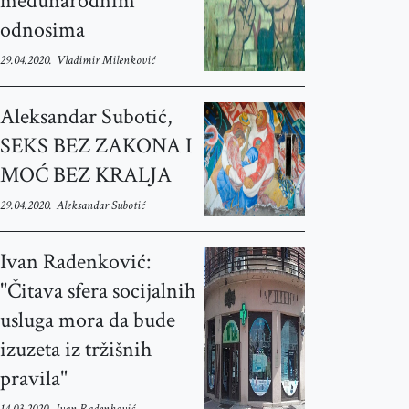
međunarodnim
odnosima
29.04.2020.
Vladimir Milenković
Aleksandar Subotić,
SEKS BEZ ZAKONA I
MOĆ BEZ KRALJA
29.04.2020.
Aleksandar Subotić
Ivan Radenković:
"Čitava sfera socijalnih
usluga mora da bude
izuzeta iz tržišnih
pravila"