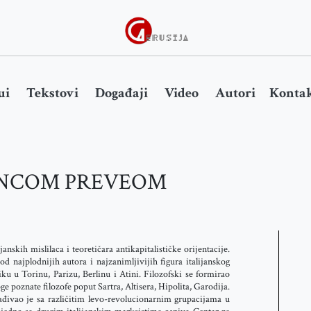
ui
Tekstovi
Događaji
Video
Autori
Kontak
ANCOM PREVEOM
janskih mislilaca i teoretičara antikapitalističke orijentacije.
od najplodnijih autora i najzanimljivijih figura italijanskog
iku u Torinu, Parizu, Berlinu i Atini. Filozofski se formirao
 poznate filozofe poput Sartra, Altisera, Hipolita, Garodija.
ađivao je sa različitim levo-revolucionarnim grupacijama u