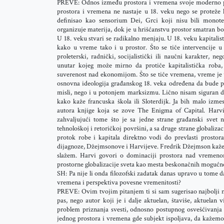
PREVE: Odnos između prostora i vremena svoje moderno po
prostora i vremena ne nastaje u 18. veku nego se proteže k
definisao kao sensorium Dei, Grci koji nisu bili monote
organizuje materija, dok je u hrišćanstvu prostor smatran 
U 18. veku stvari se radikalno menjaju. U 18. veku kapitalis
kako u vreme tako i u prostor. Što se tiče intervencije 
proleterski, radnički, socijalistički ili naučni karakter, n
unutar kojeg može mirno da protiče kapitalistička roba,
suverenost nad ekonomijom. Što se tiče vremena, vreme je 
osnovna ideologija građanskog 18. veka određena da bude 
misli, nego i u potonjem marksizmu. Lično nisam siguran 
kako kaže francuska škola ili Sloterdijk. Ja bih malo izme
autora knjige koja se zove The Enigma of Capital. Harvi
zahvaljujući tome što je sa jedne strane građanski svet 
tehnološkoj i retoričkoj površini, a sa druge strane globaliza
protok robe i kapitala direktno vodi do prevlasti prost
dijagnoze, Džejmsonove i Harvijeve. Fredrik Džejmson kaže d
slažem. Harvi govori o dominaciji prostora nad vremenom
prostorne globalizacije sveta kao mesta beskonačnih mogućno
SH: Pa nije li onda filozofski zadatak danas upravo u tome d
vremena i perspektiva povesne vremenitosti?
PREVE: Ovim tvojim pitanjem ti si sam sugerisao najbolji 
pas, nego autor koji je i dalje aktuelan, štaviše, aktuelan
problem priznanja svesti, odnosno postupnog osvešćivanja
jednog prostora i vremena gde subjekt ispoljava, da kažemo