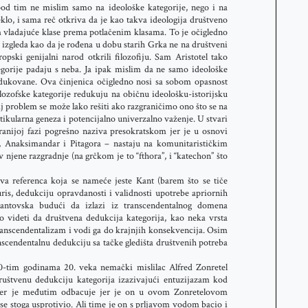
pod tim ne mislim samo na ideološke kategorije, nego i na
klo, i sama reč otkriva da je kao takva ideologija društveno
m vladajuće klase prema potlačenim klasama. To je očigledno
ija izgleda kao da je rođena u dobu starih Grka ne na društveni
ski genijalni narod otkrili filozofiju. Sam Aristotel tako
egorije padaju s neba. Ja ipak mislim da ne samo ideološke
dedukovane. Ova činjenica očigledno nosi sa sobom opasnost
lozofske kategorije redukuju na običnu ideološku-istorijsku
j problem se može lako rešiti ako razgraničimo ono što se na
ikularna geneza i potencijalno univerzalno važenje. U stvari
jranijoj fazi pogrešno naziva presokratskom jer je u osnovi
es, Anaksimandar i Pitagora – nastaju na komunitarističkim
jene razgradnje (na grčkom je to “fthora”, i “katechon” što
rva referenca koja se nameće jeste Kant (barem što se tiče
is, dedukciju opravdanosti i validnosti upotrebe apriornih
antovska budući da izlazi iz transcendentalnog domena
 videti da društvena dedukcija kategorija, kao neka vrsta
transcendentalizam i vodi ga do krajnjih konsekvencija. Osim
nscendentalnu dedukciju sa tačke gledišta društvenih potreba
-tim godinama 20. veka nemački mislilac Alfred Zonretel
društvenu dedukciju kategorija izazivajući entuzijazam kod
mer je međutim odbacuje jer je on u ovom Zonretelovom
se stoga usprotivio. Ali time je on s prljavom vodom bacio i