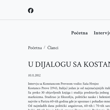
Početna
Intervj
Početna
Članci
U DIJALOGU SA KOST
10.11.2012.
Intervju sa Konstancom Preveom vodio: Saša Hrnjez
Kostanco Preve (1943, Italija) jedan je od najznačajnijih itali
Sa preko 30 objavljenih knjiga i studija predstavlja jednog 
marksizma. Studirao je filozofiju, političke nauke i helenist
najviše u Parizu 60-tih godina gde je upoznao i pohađao mnoge
Od najmlađih dana politički angažovan, 60-tih i 70-tih sar