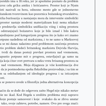
reklo ima u 18.veku, jer je apsolutno poznato da problem
roz celu grčku antiku i hrišćanstvo. Prostor koji je Njutn
isti nazivali su hora, odnosno mesto gde se jednostavno
božanskom tvorevinom kao pozornica božanskog stvaralaštva.
tička buržoazija u nastajanju mora da interveniše simbolički
u prostor nastaje moderni materijalizam koji nema nikakav
ego predstavlja simboličku unifikaciju višeg i nižeg prostora
 odstranjujući božanstvo koje je bilo iznad i bilo kakvu
ujedinjeno pod kategorijom progresa što je kako svi znamo
potpuno nasleđena od marksizma, i to ne samo u Marksovoj
da se mi danas nalazimo pred problemom zasićenja prostora
stio problem sledeći britanskog marksistu Dejvida Harvija,
 tvrdi da danas postoji prevlast prostora nad vremenom,
napustio potpuno mit o progresu, ostavljajući ga samo na
cija koja čitav svet pretvara u neku vrstu brisanog prostora za
ora nad vremenom. Moja dijagnoza je više kombinacija dve
a je postmoderna epoha fleksibilne proizvodnje, i sa tim se
 sa oslobađanjem od ideologije progresa i sa isticanjem
sti.
a se ponovo uvede u filozofiju jedna alternativna koncepcija
način da se dođe do odgovora zašto Hegel nije nikako mrtav
 više no ikad. Kod Hegela u središtu problema stoji zapravo
 koje postaje samosvest i koje svakako da se zbiva unutar
 tako, svoje zahteve, potrebe, namere. Ovo pre svega znači: