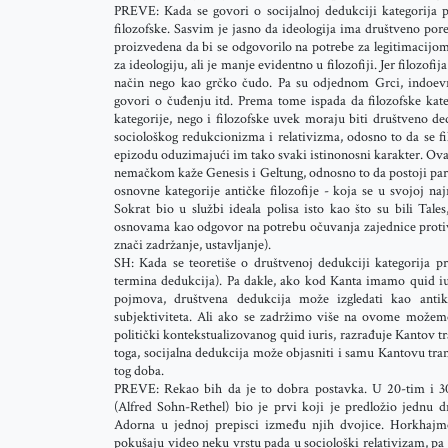
PREVE: Kada se govori o socijalnoj dedukciji kategorija 
filozofske. Sasvim je jasno da ideologija ima društveno pore
proizvedena da bi se odgovorilo na potrebe za legitimacijo
za ideologiju, ali je manje evidentno u filozofiji. Jer filozof
način nego kao grčko čudo. Pa su odjednom Grci, indoevrop
govori o čuđenju itd. Prema tome ispada da filozofske kat
kategorije, nego i filozofske uvek moraju biti društveno 
sociološkog redukcionizma i relativizma, odosno to da se fi
epizodu oduzimajući im tako svaki istinonosni karakter. Ova
nemačkom kaže Genesis i Geltung, odnosno to da postoji part
osnovne kategorije antičke filozofije - koja se u svojoj na
Sokrat bio u službi ideala polisa isto kao što su bili Tal
osnovama kao odgovor na potrebu očuvanja zajednice protiv n
znači zadržanje, ustavljanje).
SH: Kada se teoretiše o društvenoj dedukciji kategorija p
termina dedukcija). Pa dakle, ako kod Kanta imamo quid iur
pojmova, društvena dedukcija može izgledati kao antik
subjektiviteta. Ali ako se zadržimo više na ovome možemo
politički kontekstualizovanog quid iuris, razrađuje Kantov 
toga, socijalna dedukcija može objasniti i samu Kantovu tra
tog doba.
PREVE: Rekao bih da je to dobra postavka. U 20-tim i 30
(Alfred Sohn-Rethel) bio je prvi koji je predložio jednu 
Adorna u jednoj prepisci između njih dvojice. Horkhaj
pokušaju video neku vrstu pada u sociološki relativizam, pa 