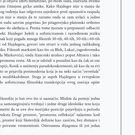
o je objava smrti metafizike, po mom sudu, izazvana dvema
im čitanjem grčke antike. Kako Hajdeger nije u stanju da
jenog rođenja kao odgovora zajednice pred opasnošću raspada
to on nije u stanju da to razume onda se sam uvlači u jednu
om sudu sasvim pogrešno. Jer pitagorejsko-platonski orthotes
nosno do aletheia-a. Prema tome moram u potpunosti odbaciti
ekt. Hajdeger beleži u sofisticiranom i razređenom jeziku
isak koji pogađa mnoge filozofe 30-tih, 40-tih, 50-tih i 60-tih
t od Hajdegera, govori iste stvari u vidu jednog radikalnog
ke. Filozofi marksisti kao što su Bloh, Lukač, jugoslovenska
a Markovića), onda francuski mislioci poput Altisera i tako
u promenu sveta. Ali su je održali u pozadini kao da čak ni oni
piji, Kosik o uništenju pseudokonkretnosti; ali kao da su svi
to se pojavila postmoderna koja je na neki način “osveštala”
vu modifikabilnost. Stoga je uspeh Hajdegera u evropskim
sofisticirana filozofska transkripcija ovog osećaja opšte
lozofije je baš ovo što si naznačio. Mislim da postoji jedna
ska samonegirajuća tvrdnja) i jedne druge ideološke teze koju
metiti da se ove dve teorijske pozicije pojavljuju u periodu
kstu Drugi prostori, “prostornu refleksiju” nalazimo kod
, prostor koji Sloterdijk definiše kao zasićen, bez distance i
je povesne vremenitosti. Oštroumna dijagonza ili još jedan