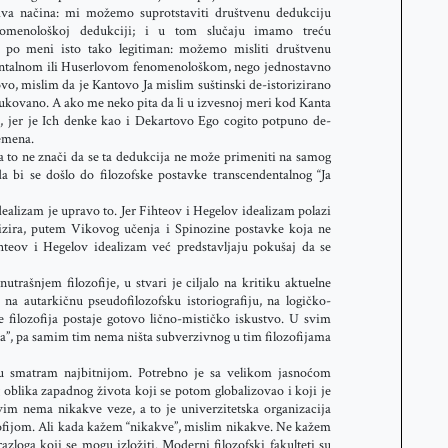
dva načina: mi možemo suprotstaviti društvenu dedukciju
enomenološkoj dedukciji; i u tom slučaju imamo treću
in po meni isto tako legitiman: možemo misliti društvenu
entalnom ili Huserlovom fenomenološkom, nego jednostavno
vo, mislim da je Kantovo Ja mislim suštinski de-istorizirano
dukovano. A ako me neko pita da li u izvesnoj meri kod Kanta
ne, jer je Ich denke kao i Dekartovo Ego cogito potpuno de-
remena.
ja to ne znači da se ta dedukcija ne može primeniti na samog
da bi se došlo do filozofske postavke transcendentalnog “Ja
alizam je upravo to. Jer Fihteov i Hegelov idealizam polazi
izira, putem Vikovog učenja i Spinozine postavke koja ne
ihteov i Hegelov idealizam već predstavljaju pokušaj da se
rašnjem filozofije, u stvari je ciljalo na kritiku aktuelne
i na autarkičnu pseudofilozofsku istoriografiju, na logičko-
e filozofija postaje gotovo lično-mističko iskustvo. U svim
ja”, pa samim tim nema ništa subverzivnog u tim filozofijama
 smatram najbitnijom. Potrebno je sa velikom jasnoćom
g oblika zapadnog života koji se potom globalizovao i koji je
vim nema nikakve veze, a to je univerzitetska organizacija
ozofijom. Ali kada kažem “nikakve”, mislim nikakve. Ne kažem
 razloga koji se mogu izložiti. Moderni filozofski fakulteti su