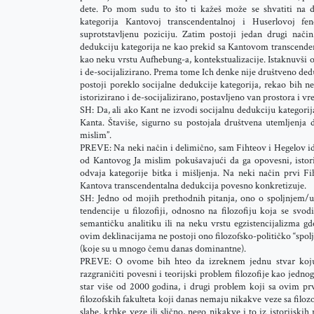
dete. Po mom sudu to što ti kažeš može se shvatiti na 
kategorija Kantovoj transcendentalnoj i Huserlovoj f
suprotstavljenu poziciju. Zatim postoji jedan drugi nač
dedukciju kategorija ne kao prekid sa Kantovom transcend
kao neku vrstu Aufhebung-a, kontekstualizacije. Istaknuvši o
i de-socijalizirano. Prema tome Ich denke nije društveno de
postoji poreklo socijalne dedukcije kategorija, rekao bih 
istorizirano i de-socijalizirano, postavljeno van prostora i v
SH: Da, ali ako Kant ne izvodi socijalnu dedukciju kategori
Kanta. Štaviše, sigurno su postojala društvena utemljenja 
mislim”.
PREVE: Na neki način i delimično, sam Fihteov i Hegelov ide
od Kantovog Ja mislim pokušavajući da ga opovesni, istor
odvaja kategorije bitka i mišljenja. Na neki način prvi F
Kantova transcendentalna dedukcija povesno konkretizuje.
SH: Jedno od mojih prethodnih pitanja, ono o spoljnjem/unut
tendencije u filozofiji, odnosno na filozofiju koja se svod
semantičku analitiku ili na neku vrstu egzistencijalizma gd
ovim deklinacijama ne postoji ono filozofsko-političko “spol
(koje su u mnogo čemu danas dominantne).
PREVE: O ovome bih hteo da izreknem jednu stvar koju
razgraničiti povesni i teorijski problem filozofije kao jedno
star više od 2000 godina, i drugi problem koji sa ovim pr
filozofskih fakulteta koji danas nemaju nikakve veze sa fil
slabe, krhke veze ili slično, nego nikakve i to iz istorijskih