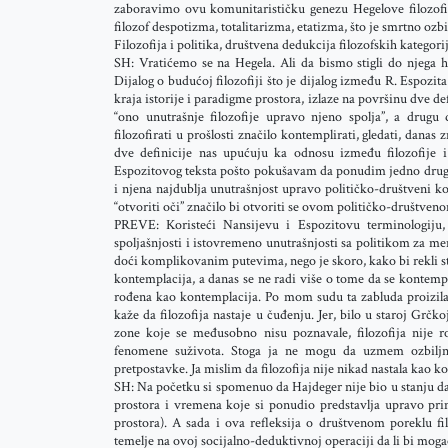
zaboravimo ovu komunitarističku genezu Hegelove filozofij
filozof despotizma, totalitarizma, etatizma, što je smrtno oz
Filozofija i politika, društvena dedukcija filozofskih kategorija
SH: Vratićemo se na Hegela. Ali da bismo stigli do njega 
Dijalog o budućoj filozofiji što je dijalog između R. Espozit
kraja istorije i paradigme prostora, izlaze na površinu dve de
“ono unutrašnje filozofije upravo njeno spolja”, a drugu 
filozofirati u prošlosti značilo kontemplirati, gledati, danas
dve definicije nas upućuju ka odnosu između filozofije i
Espozitovog teksta pošto pokušavam da ponudim jedno drugo t
i njena najdublja unutrašnjost upravo političko-društveni ko
“otvoriti oči” značilo bi otvoriti se ovom političko-društveno
PREVE: Koristeći Nansijevu i Espozitovu terminologiju, 
spoljašnjosti i istovremeno unutrašnjosti sa politikom za men
doći komplikovanim putevima, nego je skoro, kako bi rekli sta
kontemplacija, a danas se ne radi više o tome da se kontempl
rođena kao kontemplacija. Po mom sudu ta zabluda proizilaz
kaže da filozofija nastaje u čuđenju. Jer, bilo u staroj Grčko
zone koje se međusobno nisu poznavale, filozofija nije
fenomene suživota. Stoga ja ne mogu da uzmem ozbiljno
pretpostavke. Ja mislim da filozofija nije nikad nastala kao ko
SH: Na početku si spomenuo da Hajdeger nije bio u stanju da
prostora i vremena koje si ponudio predstavlja upravo pri
prostora). A sada i ova refleksija o društvenom poreklu fi
temelje na ovoj socijalno-deduktivnoj operaciji da li bi mog