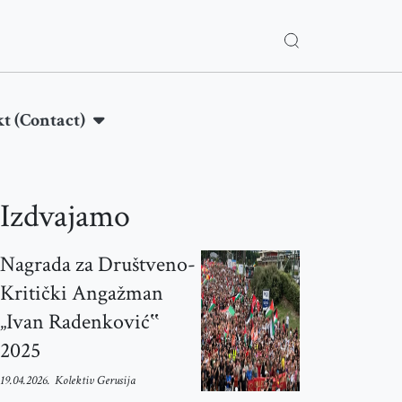
t (Contact)
Izdvajamo
Nagrada za Društveno-
Kritički Angažman
„Ivan Radenković‟
2025
19.04.2026.
Kolektiv Gerusija